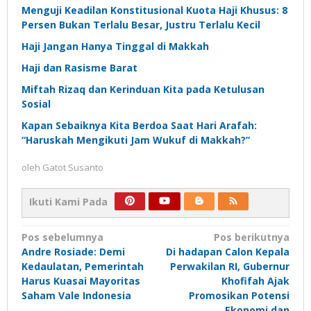
Menguji Keadilan Konstitusional Kuota Haji Khusus: 8
Persen Bukan Terlalu Besar, Justru Terlalu Kecil
Haji Jangan Hanya Tinggal di Makkah
Haji dan Rasisme Barat
Miftah Rizaq dan Kerinduan Kita pada Ketulusan
Sosial
Kapan Sebaiknya Kita Berdoa Saat Hari Arafah:
“Haruskah Mengikuti Jam Wukuf di Makkah?”
oleh
Gatot Susanto
Ikuti Kami Pada
Navigasi
Pos sebelumnya
Pos berikutnya
Andre Rosiade: Demi
Di hadapan Calon Kepala
pos
Kedaulatan, Pemerintah
Perwakilan RI, Gubernur
Harus Kuasai Mayoritas
Khofifah Ajak
Saham Vale Indonesia
Promosikan Potensi
Ekonomi dan