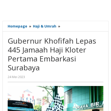
Gubernur
Homepage
»
Haji & Umrah
»
Khofifah
Lepas
Gubernur Khofifah Lepas
445
Jamaah
445 Jamaah Haji Kloter
Haji
Pertama Embarkasi
Kloter
Pertama
Surabaya
Embarkasi
Surabaya
oleh
24 Mei 2023
Gatot
Susanto