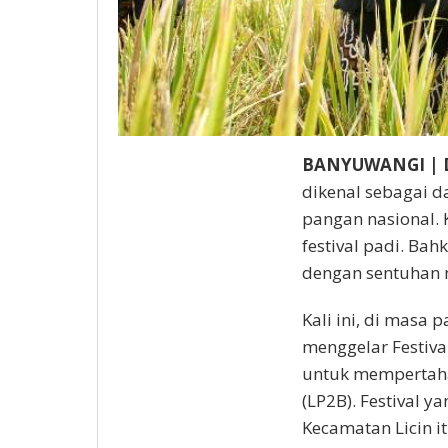
BANYUWANGI | D
dikenal sebagai 
pangan nasional.
festival padi. Ba
dengan sentuhan m
Kali ini, di masa
menggelar Festiv
untuk mempertaha
(LP2B). Festival y
Kecamatan Licin i