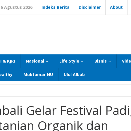
6 Agustus 2026
Indeks Berita
Disclaimer
About
I & KJRI
Nasional
Life Style
Bisnis
Vid
ealthy
Muktamar NU
Ulul Albab
li Gelar Festival Padi
anian Organik dan