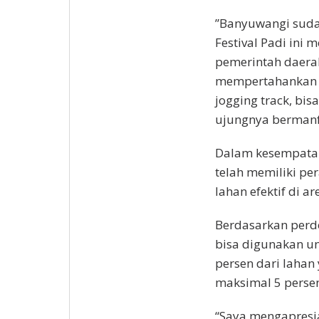
”Banyuwangi sudah
Festival Padi ini
pemerintah daera
mempertahankan L
jogging track, bi
ujungnya bermanfa
Dalam kesempatan 
telah memiliki p
lahan efektif di 
Berdasarkan perde
bisa digunakan un
persen dari lahan
maksimal 5 persen
“Saya mengapresia