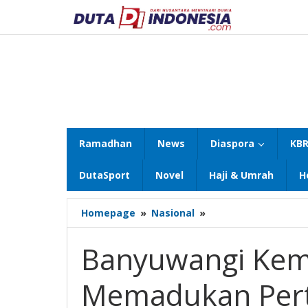
Lewati
ke
konten
Ramadhan
News
Diaspora
KBR
DutaSport
Novel
Haji & Umrah
H
Banyuwangi
Homepage
»
Nasional
»
Kembali
Gelar
Banyuwangi Kemba
Festival
Padi,
Memadukan Pert
Memadukan
Pertanian