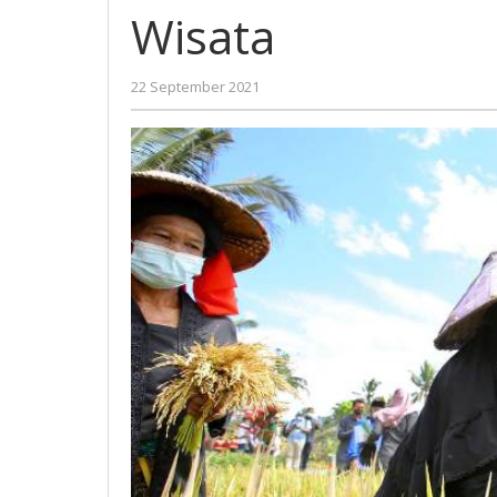
Organik
Wisata
dan
Wisata
oleh
22 September 2021
Gatot
Susanto