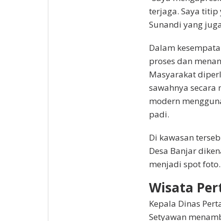
terjaga. Saya titi
Sunandi yang juga 
Dalam kesempatan
proses dan menan
Masyarakat diper
sawahnya secara
modern mengguna
padi.
Di kawasan tersebu
Desa Banjar diken
menjadi spot foto.
Wisata Per
Kepala Dinas Per
Setyawan menamba