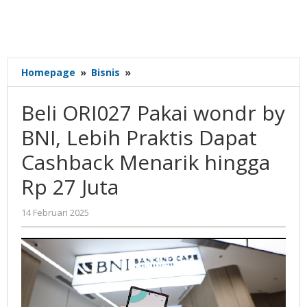
Beli
Homepage
»
Bisnis
»
ORI027
Pakai
Beli ORI027 Pakai wondr by
wondr
by
BNI, Lebih Praktis Dapat
BNI,
Cashback Menarik hingga
Lebih
Praktis
Rp 27 Juta
Dapat
Cashback
oleh
14 Februari 2025
Menarik
Gatot
hingga
Susanto
Rp
27
Juta