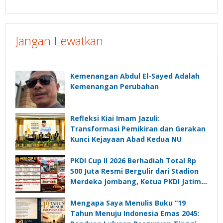
Jangan Lewatkan
Kemenangan Abdul El-Sayed Adalah
Kemenangan Perubahan
Refleksi Kiai Imam Jazuli:
Transformasi Pemikiran dan Gerakan
Kunci Kejayaan Abad Kedua NU
PKDI Cup II 2026 Berhadiah Total Rp
500 Juta Resmi Bergulir dari Stadion
Merdeka Jombang, Ketua PKDI Jatim:
Ajang Silaturrahmi dan Media
Komunikasi Kades untuk Memajukan
Mengapa Saya Menulis Buku “19
Desa
Tahun Menuju Indonesia Emas 2045: