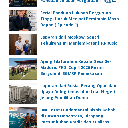
Panduan Lulusan Perguruan Tinggi
Untuk Menjadi Pemimpin Masa
Depan”?
Serial Panduan Lulusan Perguruan
Tinggi Untuk Menjadi Pemimpin Masa
Depan ( Episode 1)
Laporan dari Moskow: Santri
Tebuireng Ini Menjembatani RI-Rusia
Ajang Silaturahmi Kepala Desa Se-
Madura, PKDI Cup II 2026 Resmi
Bergulir di SGMRP Pamekasan
Laporan dari Rusia: Perang Opini dan
Upaya Delegitimasi dari Luar Negeri
Jelang Pemilihan Duma
BNI Catat Fundamental Bisnis Kokoh
di Bawah Danantara, Ditopang
Pertumbuhan Kredit dan Kualitas
Aset