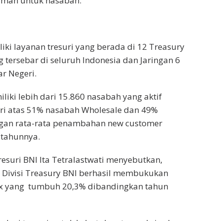
 aman untuk nasabah.
liki layanan tresuri yang berada di 12 Treasury
 tersebar di seluruh Indonesia dan Jaringan 6
r Negeri.
liki lebih dari 15.860 nasabah yang aktif
diri atas 51% nasabah Wholesale dan 49%
engan rata-rata penambahan new customer
 tahunnya.
resuri BNI Ita Tetralastwati menyebutkan,
 Divisi Treasury BNI berhasil membukukan
ax yang tumbuh 20,3% dibandingkan tahun