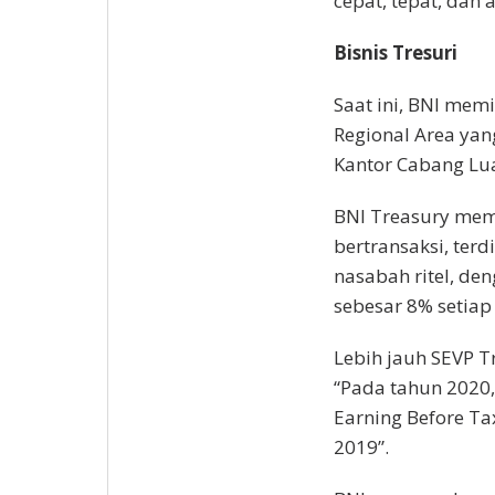
cepat, tepat, dan
Bisnis Tresuri
Saat ini, BNI memi
Regional Area yang
Kantor Cabang Lua
BNI Treasury memi
bertransaksi, ter
nasabah ritel, d
sebesar 8% setiap
Lebih jauh SEVP T
“Pada tahun 2020,
Earning Before T
2019”.