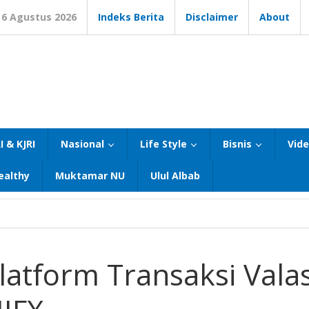
6 Agustus 2026
Indeks Berita
Disclaimer
About
I & KJRI
Nasional
Life Style
Bisnis
Vid
ealthy
Muktamar NU
Ulul Albab
latform Transaksi Vala