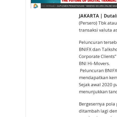
JAKARTA | DutaI
(Persero) Tbk at
transaksi valuta 
Peluncuran terse
BNIFX dan Talksho
Corporate Clients
BNI Hi-Movers.
Peluncuran BNIFX
mendapatkan kemu
Sejak awal 2020 p
menunjukkan tand
Bergesernya pola 
ditambah lagi de