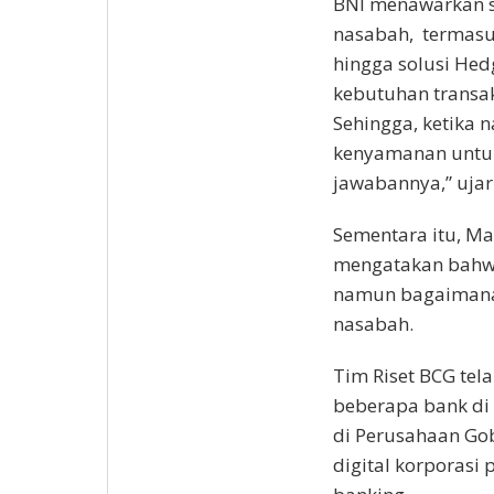
BNI menawarkan so
nasabah, termasuk
hingga solusi Hed
kebutuhan transaks
Sehingga, ketik
kenyamanan untuk
jawabannya,” ujar
Sementara itu, Ma
mengatakan bahwa
namun bagaimana 
nasabah.
Tim Riset BCG te
beberapa bank di 
di Perusahaan Gob
digital korporasi