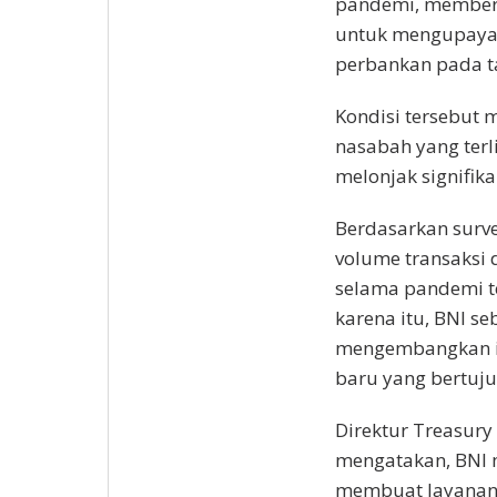
pandemi, memberi
untuk mengupayaka
perbankan pada t
Kondisi tersebut 
nasabah yang terli
melonjak signifik
Berdasarkan surve
volume transaksi 
selama pandemi te
karena itu, BNI s
mengembangkan in
baru yang bertuj
Direktur Treasury
mengatakan, BNI 
membuat layanan 