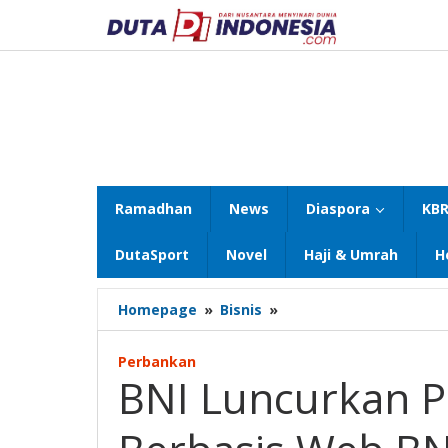
Lewati
ke
konten
Ramadhan
News
Diaspora
KBR
DutaSport
Novel
Haji & Umrah
H
BNI
Homepage
»
Bisnis
»
Luncurkan
Platform
Perbankan
Transaksi
BNI Luncurkan P
Valas
Berbasis
Web