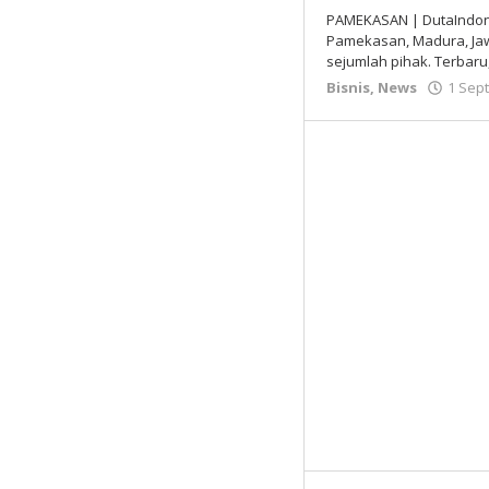
PAMEKASAN | DutaIndone
Pamekasan, Madura, Jaw
sejumlah pihak. Terbaru,
Bisnis
,
News
1 Sep