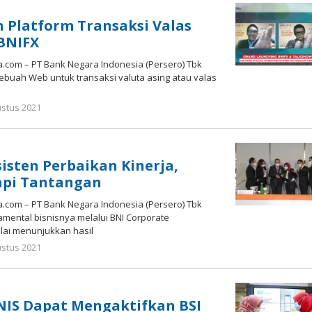
 Platform Transaksi Valas
BNIFX
.com – PT Bank Negara Indonesia (Persero) Tbk
ebuah Web untuk transaksi valuta asing atau valas
oleh
ustus 2021
Nilna
Niswah
isten Perbaikan Kinerja,
pi Tantangan
.com – PT Bank Negara Indonesia (Persero) Tbk
mental bisnisnya melalui BNI Corporate
lai menunjukkan hasil
oleh
ustus 2021
Nilna
Niswah
NIS Dapat Mengaktifkan BSI