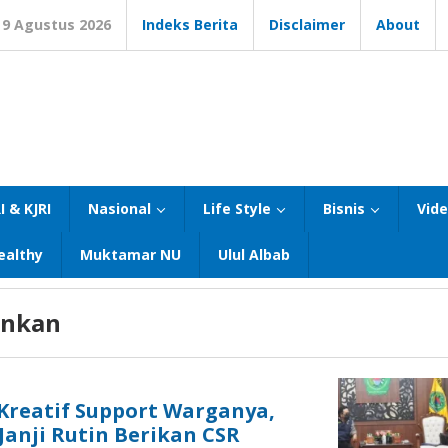
9 Agustus 2026
Indeks Berita
Disclaimer
About
I & KJRI
Nasional
Life Style
Bisnis
Vid
ealthy
Muktamar NU
Ulul Albab
ankan
Kreatif Support Warganya,
Janji Rutin Berikan CSR