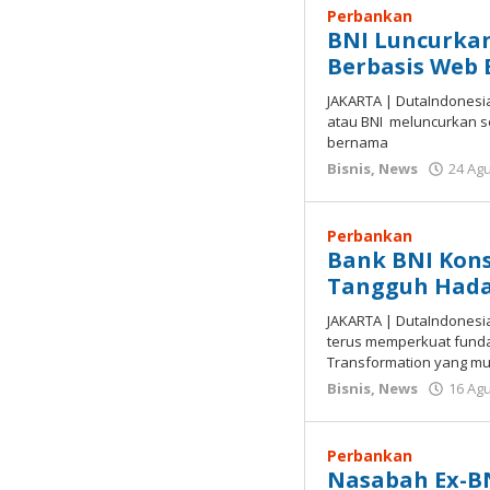
Perbankan
BNI Luncurkan
Berbasis Web 
JAKARTA | DutaIndonesia
atau BNI meluncurkan s
bernama
Bisnis
,
News
24 Ag
Perbankan
Bank BNI Kons
Tangguh Hada
JAKARTA | DutaIndonesia
terus memperkuat funda
Transformation yang mu
Bisnis
,
News
16 Ag
Perbankan
Nasabah Ex-B