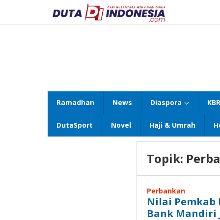
Lewati
ke
konten
Ramadhan
News
Diaspora
KBR
DutaSport
Novel
Haji & Umrah
H
Topik:
Perb
Perbankan
Nilai Pemkab 
Bank Mandiri 