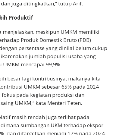
an juga ditingkatkan,” tutup Arif.
ih Produktif
ga menjelaskan, meskipun UMKM memiliki
erhadap Produk Domestik Bruto (PDB)
dengan persentase yang dinilai belum cukup
i dikarenakan jumlah populisi usaha yang
u UMKM mencapai 99,9%.
bih besar lagi kontribusinya, makanya kita
ontribusi UMKM sebesar 65% pada 2024
a fokus pada kegiatan produksi dan
saing UMKM,” kata Menteri Teten.
latif masih rendah juga terlihat pada
r, dimana sumbangan UKM terhadap ekspor
%, dan ditargetkan menjadi 17% pada 2024.