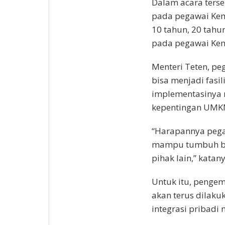
Dalam acara ters
pada pegawai Kem
10 tahun, 20 tahu
pada pegawai K
Menteri Teten, p
bisa menjadi fasil
implementasinya 
kepentingan UMKM
“Harapannya peg
mampu tumbuh be
pihak lain,” katany
Untuk itu, peng
akan terus dilakuk
integrasi pribad