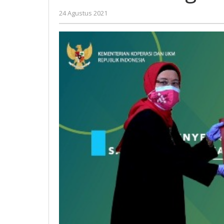
K-
oleh
24 Agustus 2021
UMKM
Nilna
Niswah