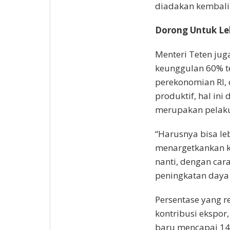
diadakan kembali d
Dorong Untuk Leb
Menteri Teten ju
keunggulan 60% t
perekonomian RI, 
produktif, hal in
merupakan pelak
“Harusnya bisa le
menargetkankan k
nanti, dengan car
peningkatan daya 
Persentase yang re
kontribusi ekspo
baru mencapai 14