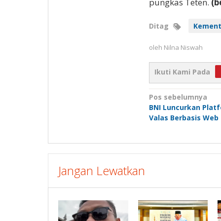
pungkas Teten.
(b
Ditag
Kement
oleh
Nilna Niswah
Ikuti Kami Pada
Navigasi
Pos sebelumnya
BNI Luncurkan Plat
pos
Valas Berbasis Web
Jangan Lewatkan