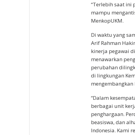
“Terlebih saat ini
mampu mengantisi
MenkopUKM.
Di waktu yang sa
Arif Rahman Hak
kinerja pegawai d
menawarkan pengh
perubahan dilingk
di lingkungan Kem
mengembangkan ko
“Dalam kesempata
berbagai unit ke
penghargaan. Per
beasiswa, dan alh
Indonesia. Kami r