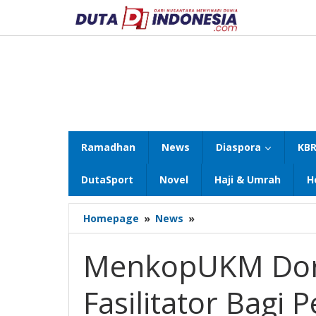
Lewati
ke
konten
Ramadhan
News
Diaspora
KBR
DutaSport
Novel
Haji & Umrah
H
MenkopUKM
Homepage
»
News
»
Dorong
Pegawai
MenkopUKM Doro
Jadi
Fasilitator
Fasilitator Bagi
Bagi
Pelaku