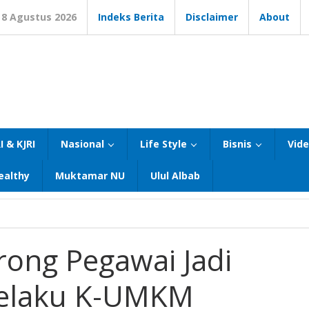
8 Agustus 2026
Indeks Berita
Disclaimer
About
I & KJRI
Nasional
Life Style
Bisnis
Vid
ealthy
Muktamar NU
Ulul Albab
ng Pegawai Jadi
 Pelaku K-UMKM