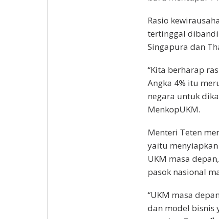
Rasio kewirausaha
tertinggal diband
Singapura dan Th
“Kita berharap ra
Angka 4% itu mer
negara untuk dika
MenkopUKM.
Menteri Teten me
yaitu menyiapkan
UKM masa depan, 
pasok nasional m
“UKM masa depan 
dan model bisnis 