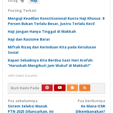
Ditag
Haji
Posting Terkait
Menguji Keadilan Konstitusional Kuota Haji Khusus: 8
Persen Bukan Terlalu Besar, Justru Terlalu Kecil
Haji Jangan Hanya Tinggal di Makkah
Haji dan Rasisme Barat
Miftah Rizaq dan Kerinduan Kita pada Ketulusan
Sosial
Kapan Sebaiknya Kita Berdoa Saat Hari Arafah:
“Haruskah Mengikuti Jam Wukuf di Makkah?”
oleh
Gatot Susanto
Ikuti Kami Pada
Navigasi
Pos sebelumnya
Pos berikutnya
Sistem Seleksi Masuk
Ke Mana ICMI
pos
PTN 2025 Diluncurkan, Ini
Dikembangkan?