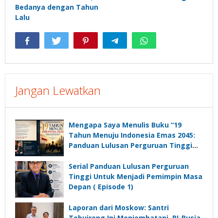
Bedanya dengan Tahun
Lalu
Jangan Lewatkan
Mengapa Saya Menulis Buku “19
Tahun Menuju Indonesia Emas 2045:
Panduan Lulusan Perguruan Tinggi
Untuk Menjadi Pemimpin Masa
Depan”?
Serial Panduan Lulusan Perguruan
Tinggi Untuk Menjadi Pemimpin Masa
Depan ( Episode 1)
Laporan dari Moskow: Santri
Tebuireng Ini Menjembatani RI-Rusia