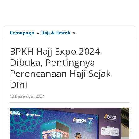
BPKH
Homepage
»
Haji & Umrah
»
Hajj
Expo
BPKH Hajj Expo 2024
2024
Dibuka,
Dibuka, Pentingnya
Pentingnya
Perencanaan Haji Sejak
Perencanaan
Haji
Dini
Sejak
Dini
oleh
13 Desember 2024
Gatot
Susanto