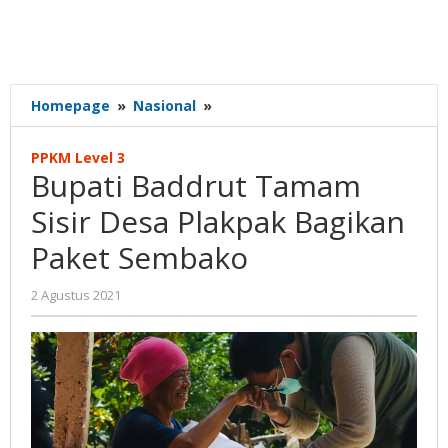
Bupati
Homepage
»
Nasional
»
Baddrut
Tamam
PPKM Level 3
Sisir
Bupati Baddrut Tamam
Desa
Plakpak
Sisir Desa Plakpak Bagikan
Bagikan
Paket Sembako
Paket
Sembako
oleh
2 Agustus 2021
Gatot
Susanto