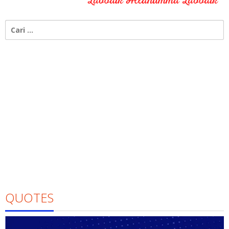
Cari
untuk:
QUOTES