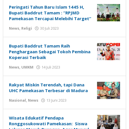
Peringati Tahun Baru Islam 1445 H,
Bupati Baddrut Tamam : “RPJMD
Pamekasan Tercapai Melebihi Target”
oleh
News
,
Religi
30 Juli 2023
Gatot
Susanto
Bupati Baddrut Tamam Raih
Penghargaan Sebagai Tokoh Pembina
Koperasi Terbaik
oleh
News
,
UMKM
14 Juli 2023
Gatot
Susanto
Rakyat Miskin Terendah, tapi Dana
UHC Pamekasan Terbesar di Madura
oleh
Nasional
,
News
13 Juni 2023
Gatot
Susanto
Wisata Edukatif Pendapa
Ronggosukowati Pamekasan: Siswa