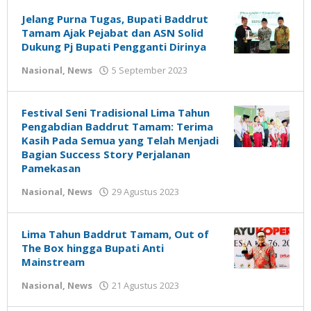
Susanto
Jelang Purna Tugas, Bupati Baddrut
Tamam Ajak Pejabat dan ASN Solid
Dukung Pj Bupati Pengganti Dirinya
oleh
Nasional
,
News
5 September 2023
Gatot
Susanto
Festival Seni Tradisional Lima Tahun
Pengabdian Baddrut Tamam: Terima
Kasih Pada Semua yang Telah Menjadi
Bagian Success Story Perjalanan
Pamekasan
oleh
Nasional
,
News
29 Agustus 2023
Gatot
Susanto
Lima Tahun Baddrut Tamam, Out of
The Box hingga Bupati Anti
Mainstream
oleh
Nasional
,
News
21 Agustus 2023
Gatot
Susanto