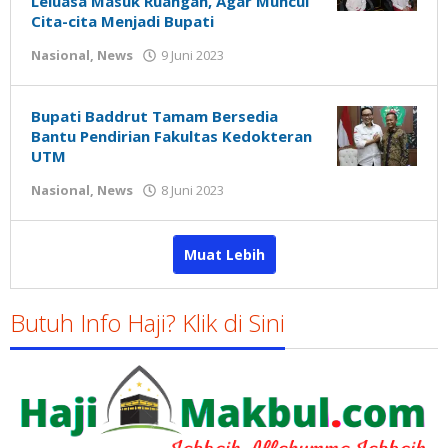
Leluasa Masuk Ruangan, Agar Muncul
Cita-cita Menjadi Bupati
oleh
Nasional
,
News
9 Juni 2023
Gatot
Susanto
Bupati Baddrut Tamam Bersedia
Bantu Pendirian Fakultas Kedokteran
UTM
oleh
Nasional
,
News
8 Juni 2023
Gatot
Susanto
Muat Lebih
Butuh Info Haji? Klik di Sini