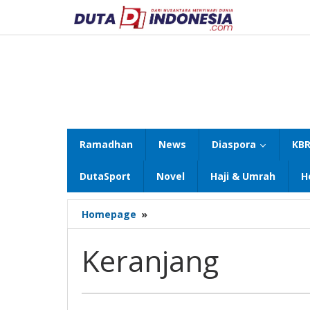
Lewati
ke
konten
Ramadhan
News
Diaspora
KBR
DutaSport
Novel
Haji & Umrah
H
Keranjang
Homepage
»
Keranjang
11