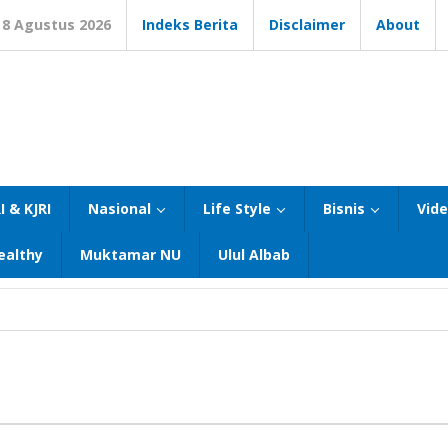
8 Agustus 2026
Indeks Berita
Disclaimer
About
I & KJRI
Nasional
Life Style
Bisnis
Vid
ealthy
Muktamar NU
Ulul Albab