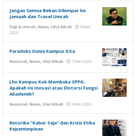
Susanto
Jangan Semua Beban Dilempar ke
Jamaah dan Travel Umrah
Haji & Umrah
,
News
,
Ulul Albab
8 Mei
oleh
2026
Gatot
Susanto
Paradoks Dunia Kampus Kita
oleh
Nasional
,
News
,
Ulul Albab
7 Mei 2026
Gatot
Susanto
Lho Kampus Kok Membuka SPPG:
Apakah Ini Inovasi atau Distorsi Fungsi
Akademik?
oleh
Nasional
,
News
,
Ulul Albab
4 Mei 2026
Gatot
Susanto
Retorika “Kabur Saja” dan Krisis Etika
Kepemimpinan