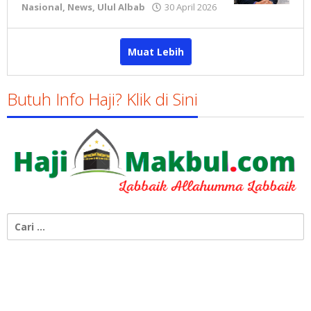
oleh
Nasional
,
News
,
Ulul Albab
30 April 2026
Gatot
Susanto
Muat Lebih
Butuh Info Haji? Klik di Sini
Cari
untuk: