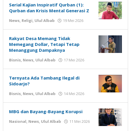
Serial Kajian Inspiratif Qurban (1):
Qurban dan Krisis Mental Generasi Z
oleh
News
,
Religi
,
Ulul Albab
19 Mei 2026
Gatot
Susanto
Rakyat Desa Memang Tidak
Memegang Dollar, Tetapi Tetap
Menanggung Dampaknya
oleh
Bisnis
,
News
,
Ulul Albab
17 Mei 2026
Gatot
Susanto
Ternyata Ada Tambang Ilegal di
Sidoarjo?
oleh
Bisnis
,
News
,
Ulul Albab
14 Mei 2026
Gatot
Susanto
MBG dan Bayang-Bayang Korupsi
oleh
Nasional
,
News
,
Ulul Albab
11 Mei 2026
Gatot