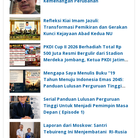
Kemenangan Perubahan
Refleksi Kiai Imam Jazuli:
Transformasi Pemikiran dan Gerakan
Kunci Kejayaan Abad Kedua NU
PKDI Cup II 2026 Berhadiah Total Rp
500 Juta Resmi Bergulir dari Stadion
Merdeka Jombang, Ketua PKDI Jatim:
Ajang Silaturrahmi dan Media
Komunikasi Kades untuk Memajukan
Mengapa Saya Menulis Buku “19
Desa
Tahun Menuju Indonesia Emas 2045:
Panduan Lulusan Perguruan Tinggi
Untuk Menjadi Pemimpin Masa
Depan”?
Serial Panduan Lulusan Perguruan
Tinggi Untuk Menjadi Pemimpin Masa
Depan ( Episode 1)
Laporan dari Moskow: Santri
Tebuireng Ini Menjembatani RI-Rusia