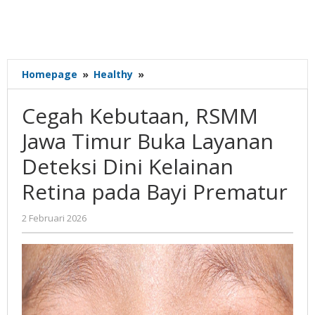
Cegah
Homepage
»
Healthy
»
Kebutaan,
RSMM
Cegah Kebutaan, RSMM
Jawa
Timur
Jawa Timur Buka Layanan
Buka
Deteksi Dini Kelainan
Layanan
Deteksi
Retina pada Bayi Prematur
Dini
Kelainan
oleh
2 Februari 2026
Retina
Gatot
pada
Susanto
Bayi
Prematur