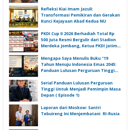
Refleksi Kiai Imam Jazuli:
Transformasi Pemikiran dan Gerakan
Kunci Kejayaan Abad Kedua NU
PKDI Cup II 2026 Berhadiah Total Rp
500 Juta Resmi Bergulir dari Stadion
Merdeka Jombang, Ketua PKDI Jatim:
Ajang Silaturrahmi dan Media
Komunikasi Kades untuk Memajukan
Mengapa Saya Menulis Buku “19
Desa
Tahun Menuju Indonesia Emas 2045:
Panduan Lulusan Perguruan Tinggi
Untuk Menjadi Pemimpin Masa
Depan”?
Serial Panduan Lulusan Perguruan
Tinggi Untuk Menjadi Pemimpin Masa
Depan ( Episode 1)
Laporan dari Moskow: Santri
Tebuireng Ini Menjembatani RI-Rusia