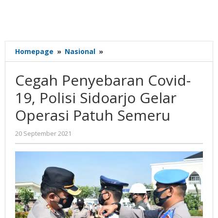
Cegah
Homepage
»
Nasional
»
Penyebaran
Covid-
Cegah Penyebaran Covid-
19,
Polisi
19, Polisi Sidoarjo Gelar
Sidoarjo
Operasi Patuh Semeru
Gelar
Operasi
Patuh
oleh
20 September 2021
Gatot
Semeru
Susanto