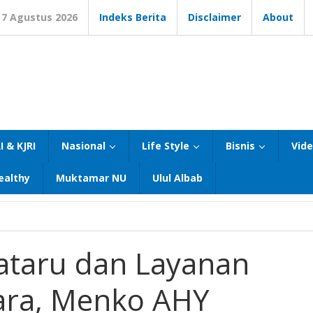
7 Agustus 2026
Indeks Berita
Disclaimer
About
I & KJRI
Nasional
Life Style
Bisnis
Vid
ealthy
Muktamar NU
Ulul Albab
ataru dan Layanan
ara, Menko AHY