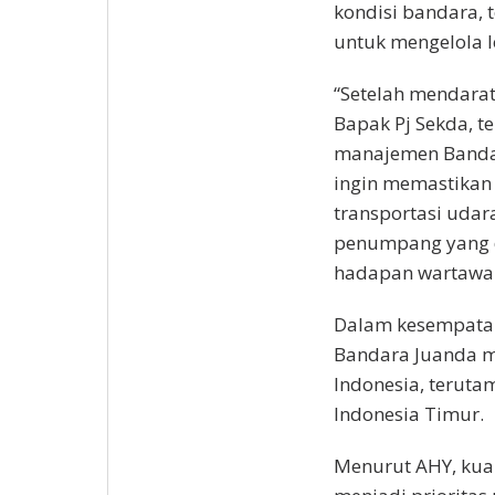
kondisi bandara, 
untuk mengelola lo
“Setelah mendara
Bapak Pj Sekda, 
manajemen Bandar
ingin memastikan 
transportasi udar
penumpang yang di
hadapan wartawan
Dalam kesempata
Bandara Juanda m
Indonesia, teruta
Indonesia Timur.
Menurut AHY, kua