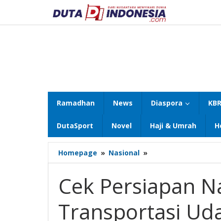
Lewati
ke
konten
Ramadhan
News
Diaspora
KBR
DutaSport
Novel
Haji & Umrah
H
Cek
Homepage
»
Nasional
»
Persiapan
Nataru
Cek Persiapan N
dan
Layanan
Transportasi Ud
Transportasi
Udara,