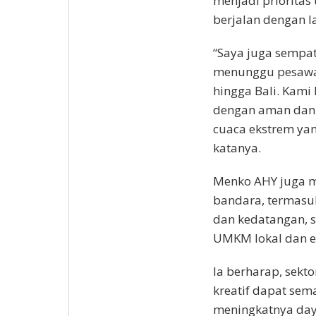
menjadi priorita
berjalan dengan l
“Saya juga semp
menunggu pesawat
hingga Bali. Kami
dengan aman dan 
cuaca ekstrem yang
katanya.
Menko AHY juga me
bandara, termasuk
dan kedatangan, 
UMKM lokal dan ek
Ia berharap, sekt
kreatif dapat sem
meningkatnya day