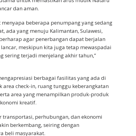
s utama untuk memastikan arus mudik Nataru
ancar dan aman.
at menyapa beberapa penumpang yang sedang
, ada yang menuju Kalimantan, Sulawesi,
 berharap agar penerbangan dapat berjalan
lancar, meskipun kita juga tetap mewaspadai
 sering terjadi menjelang akhir tahun,”
ngapresiasi berbagai fasilitas yang ada di
 area check-in, ruang tunggu keberangkatan
serta area yang menampilkan produk-produk
onomi kreatif.
or transportasi, perhubungan, dan ekonomi
akin berkembang, seiring dengan
a beli masyarakat.