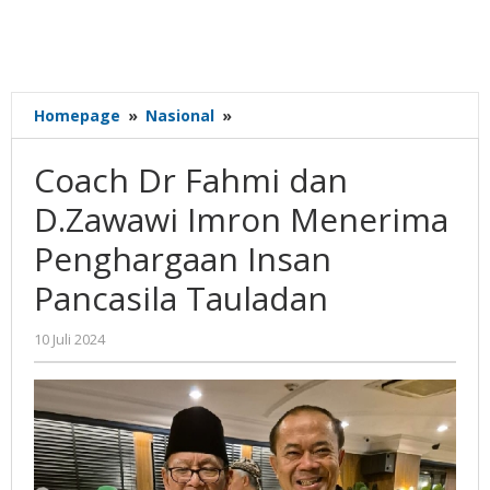
Coach
Homepage
»
Nasional
»
Dr
Fahmi
Coach Dr Fahmi dan
dan
D.Zawawi
D.Zawawi Imron Menerima
Imron
Penghargaan Insan
Menerima
Penghargaan
Pancasila Tauladan
Insan
Pancasila
oleh
10 Juli 2024
Tauladan
Gatot
Susanto