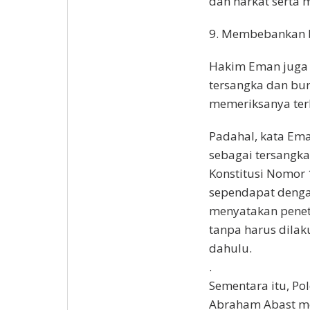
dan harkat serta m
9. Membebankan b
Hakim Eman juga 
tersangka dan bur
memeriksanya ter
Padahal, kata Em
sebagai tersangk
Konstitusi Nomor 
sependapat denga
menyatakan peneta
tanpa harus dilak
dahulu.
.
Sementara itu, Po
Abraham Abast me