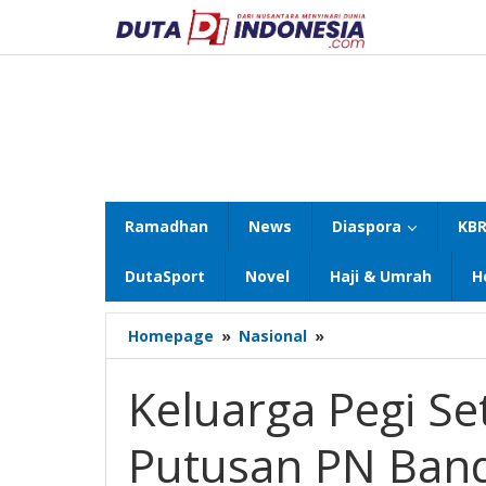
Lewati
ke
konten
Ramadhan
News
Diaspora
KBR
DutaSport
Novel
Haji & Umrah
H
Keluarga
Homepage
»
Nasional
»
Pegi
Setiawan
Keluarga Pegi S
Sambut
Haru
Putusan PN Band
Putusan
PN