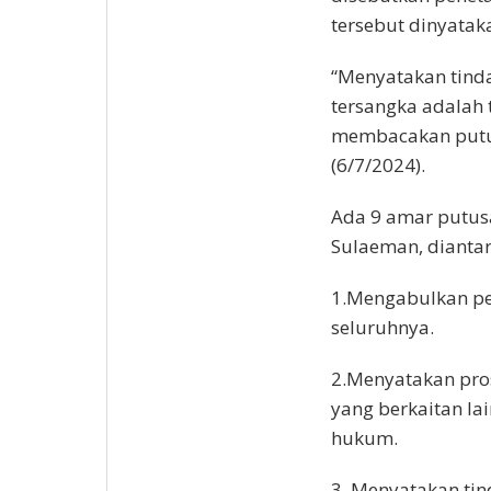
tersebut dinyataka
“Menyatakan tin
tersangka adalah 
membacakan putus
(6/7/2024).
Ada 9 amar putus
Sulaeman, diantar
1.Mengabulkan p
seluruhnya.
2.Menyatakan pro
yang berkaitan la
hukum.
3. Menyatakan t