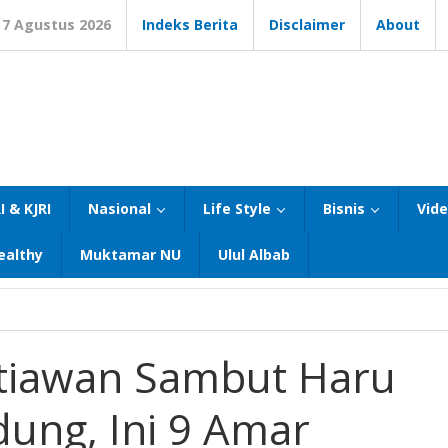
7 Agustus 2026
Indeks Berita
Disclaimer
About
I & KJRI
Nasional
Life Style
Bisnis
Vid
ealthy
Muktamar NU
Ulul Albab
etiawan Sambut Haru
ung, Ini 9 Amar