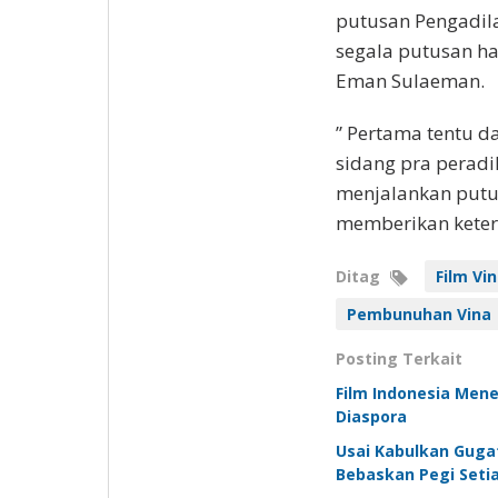
putusan Pengadil
segala putusan ha
Eman Sulaeman.
” Pertama tentu d
sidang pra peradi
menjalankan putus
memberikan keter
Ditag
Film Vi
Pembunuhan Vina
Posting Terkait
Film Indonesia Men
Diaspora
Usai Kabulkan Gugat
Bebaskan Pegi Seti