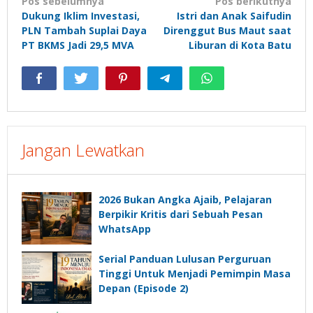
Navigasi
Pos sebelumnya
Pos berikutnya
Dukung Iklim Investasi,
Istri dan Anak Saifudin
pos
PLN Tambah Suplai Daya
Direnggut Bus Maut saat
PT BKMS Jadi 29,5 MVA
Liburan di Kota Batu
Jangan Lewatkan
2026 Bukan Angka Ajaib, Pelajaran
Berpikir Kritis dari Sebuah Pesan
WhatsApp
Serial Panduan Lulusan Perguruan
Tinggi Untuk Menjadi Pemimpin Masa
Depan (Episode 2)