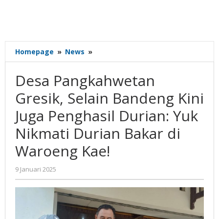
Desa
Homepage
»
News
»
Pangkahwetan
Gresik,
Desa Pangkahwetan
Selain
Bandeng
Gresik, Selain Bandeng Kini
Kini
Juga Penghasil Durian: Yuk
Juga
Penghasil
Nikmati Durian Bakar di
Durian:
Yuk
Waroeng Kae!
Nikmati
Durian
oleh
9 Januari 2025
Bakar
Gatot
di
Susanto
Waroeng
Kae!