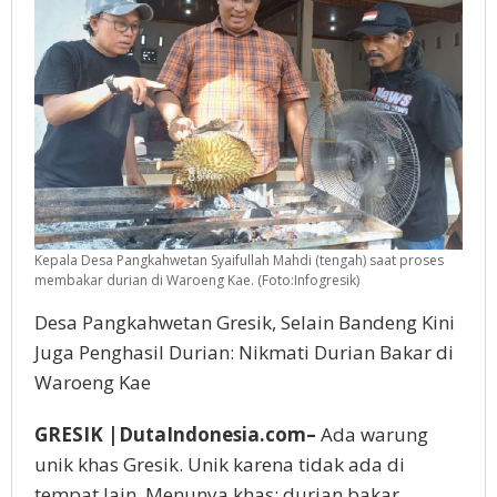
Kepala Desa Pangkahwetan Syaifullah Mahdi (tengah) saat proses
membakar durian di Waroeng Kae. (Foto:Infogresik)
Desa Pangkahwetan Gresik, Selain Bandeng Kini
Juga Penghasil Durian: Nikmati Durian Bakar di
Waroeng Kae
GRESIK |DutaIndonesia.com–
Ada warung
unik khas Gresik. Unik karena tidak ada di
tempat lain. Menunya khas: durian bakar.