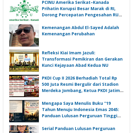
PCINU Amerika Serikat–Kanada
Prihatin Korupsi Besar Marak di RI,
Dorong Percepatan Pengesahan RUU
Perampasan Aset
Kemenangan Abdul El-Sayed Adalah
Kemenangan Perubahan
Refleksi Kiai Imam Jazuli:
Transformasi Pemikiran dan Gerakan
Kunci Kejayaan Abad Kedua NU
PKDI Cup II 2026 Berhadiah Total Rp
500 Juta Resmi Bergulir dari Stadion
Merdeka Jombang, Ketua PKDI Jatim:
Ajang Silaturrahmi dan Media
Komunikasi Kades untuk Memajukan
Mengapa Saya Menulis Buku “19
Desa
Tahun Menuju Indonesia Emas 2045:
Panduan Lulusan Perguruan Tinggi
Untuk Menjadi Pemimpin Masa
Depan”?
Serial Panduan Lulusan Perguruan