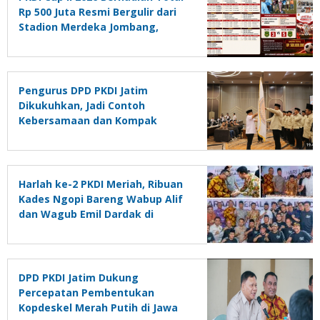
Rp 500 Juta Resmi Bergulir dari
Stadion Merdeka Jombang,
Ketua PKDI Jatim: Ajang
Silaturrahmi dan Media
Komunikasi Kades untuk
Memajukan Desa
Pengurus DPD PKDI Jatim
Dikukuhkan, Jadi Contoh
Kebersamaan dan Kompak
Harlah ke-2 PKDI Meriah, Ribuan
Kades Ngopi Bareng Wabup Alif
dan Wagub Emil Dardak di
Waroeng Kae Ujungpangkah
DPD PKDI Jatim Dukung
Percepatan Pembentukan
Kopdeskel Merah Putih di Jawa