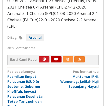
01-08-2021 Arsenal 1-2 Chelsea (Friendly)13-05-
2021 Chelsea 0-1 Arsenal (EPL)27-12-2020
Arsenal 3-1 Chelsea (EPL)01-08-2020 Arsenal 2-1
Chelsea (FA Cup)22-01-2020 Chelsea 2-2 Arsenal
(EPL)
Ditag
Arsenal
oleh
Gatot Susanto
Ikuti Kami Pada
Navigasi
Pos sebelumnya
Pos berikutnya
Resmikan Empat
Muktamar IPHI,
pos
Pelayanan RSUD Dr.
Wamenag: Jadilah Haji
Soetomo, Gubernur
Sepanjang Hayat!
Khofifah: Inovasi
Pelayanan Kesehatan
Tetap Tangguh dan