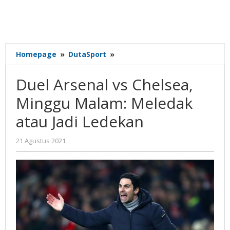
Duel
Homepage
»
DutaSport
»
Arsenal
vs
Duel Arsenal vs Chelsea,
Chelsea,
Minggu
Minggu Malam: Meledak
Malam:
atau Jadi Ledekan
Meledak
atau
Jadi
oleh
21 Agustus 2021
Gatot
Ledekan
Susanto