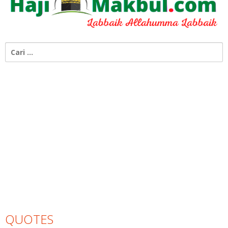
Cari
untuk:
QUOTES