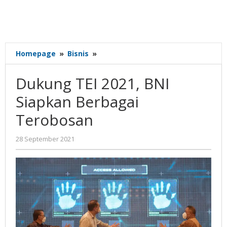
Dukung
Homepage
»
Bisnis
»
TEI
2021,
Dukung TEI 2021, BNI
BNI
Siapkan
Siapkan Berbagai
Berbagai
Terobosan
Terobosan
oleh
28 September 2021
Nilna
Niswah