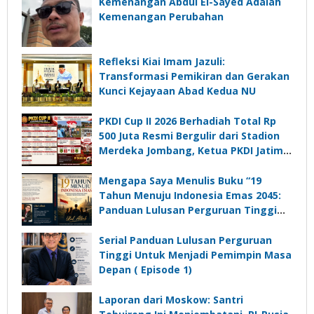
Kemenangan Abdul El-Sayed Adalah
Kemenangan Perubahan
Refleksi Kiai Imam Jazuli:
Transformasi Pemikiran dan Gerakan
Kunci Kejayaan Abad Kedua NU
PKDI Cup II 2026 Berhadiah Total Rp
500 Juta Resmi Bergulir dari Stadion
Merdeka Jombang, Ketua PKDI Jatim:
Ajang Silaturrahmi dan Media
Komunikasi Kades untuk Memajukan
Mengapa Saya Menulis Buku “19
Desa
Tahun Menuju Indonesia Emas 2045:
Panduan Lulusan Perguruan Tinggi
Untuk Menjadi Pemimpin Masa
Depan”?
Serial Panduan Lulusan Perguruan
Tinggi Untuk Menjadi Pemimpin Masa
Depan ( Episode 1)
Laporan dari Moskow: Santri