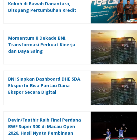
Kokoh di Bawah Danantara,
Ditopang Pertumbuhan Kredit
dan Kualitas Aset
Momentum 8 Dekade BNI,
Transformasi Perkuat Kinerja
dan Daya Saing
BNI Siapkan Dashboard DHE SDA,
Eksportir Bisa Pantau Dana
Ekspor Secara Digital
Devin/Faathir Raih Final Perdana
BWF Super 300 di Macau Open
2026, Hasil Nyata Pembinaan
Berkelanjutan