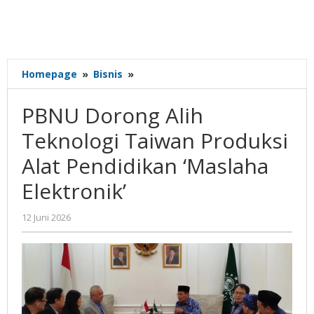
PBNU
Homepage
»
Bisnis
»
Dorong
Alih
PBNU Dorong Alih
Teknologi
Taiwan
Teknologi Taiwan Produksi
Produksi
Alat Pendidikan ‘Maslaha
Alat
Pendidikan
Elektronik’
'Maslaha
Elektronik'
oleh
12 Juni 2026
Gatot
Susanto