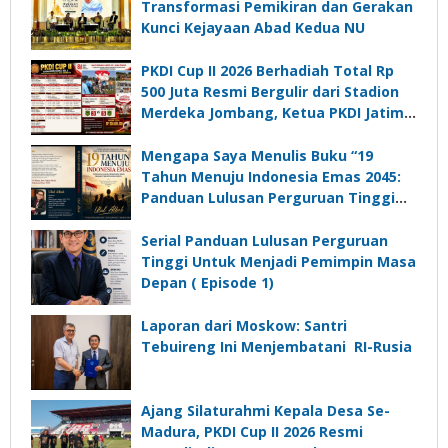
Transformasi Pemikiran dan Gerakan
Kunci Kejayaan Abad Kedua NU
PKDI Cup II 2026 Berhadiah Total Rp
500 Juta Resmi Bergulir dari Stadion
Merdeka Jombang, Ketua PKDI Jatim:
Ajang Silaturrahmi dan Media
Komunikasi Kades untuk Memajukan
Mengapa Saya Menulis Buku “19
Desa
Tahun Menuju Indonesia Emas 2045:
Panduan Lulusan Perguruan Tinggi
Untuk Menjadi Pemimpin Masa
Depan”?
Serial Panduan Lulusan Perguruan
Tinggi Untuk Menjadi Pemimpin Masa
Depan ( Episode 1)
Laporan dari Moskow: Santri
Tebuireng Ini Menjembatani RI-Rusia
Ajang Silaturahmi Kepala Desa Se-
Madura, PKDI Cup II 2026 Resmi