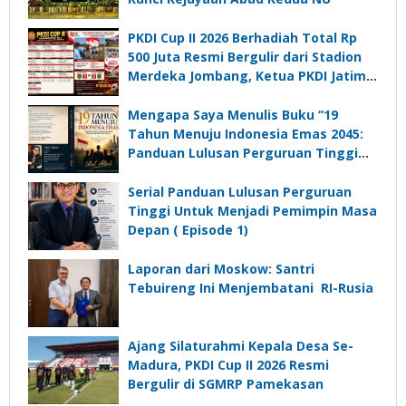
PKDI Cup II 2026 Berhadiah Total Rp
500 Juta Resmi Bergulir dari Stadion
Merdeka Jombang, Ketua PKDI Jatim:
Ajang Silaturrahmi dan Media
Komunikasi Kades untuk Memajukan
Mengapa Saya Menulis Buku “19
Desa
Tahun Menuju Indonesia Emas 2045:
Panduan Lulusan Perguruan Tinggi
Untuk Menjadi Pemimpin Masa
Depan”?
Serial Panduan Lulusan Perguruan
Tinggi Untuk Menjadi Pemimpin Masa
Depan ( Episode 1)
Laporan dari Moskow: Santri
Tebuireng Ini Menjembatani RI-Rusia
Ajang Silaturahmi Kepala Desa Se-
Madura, PKDI Cup II 2026 Resmi
Bergulir di SGMRP Pamekasan