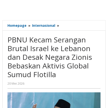
PBNU
Homepage
»
Internasional
»
Kecam
Serangan
PBNU Kecam Serangan
Brutal
Israel
Brutal Israel ke Lebanon
ke
dan Desak Negara Zionis
Lebanon
dan
Bebaskan Aktivis Global
Desak
Negara
Sumud Flotilla
Zionis
Bebaskan
oleh
20 Mei 2026
Aktivis
Gatot
Global
Susanto
Sumud
Flotilla