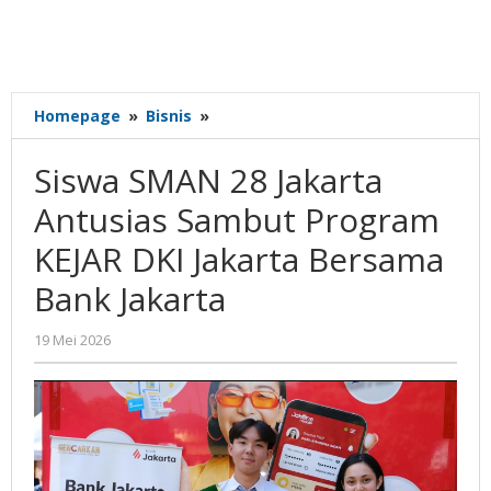
Siswa
Homepage
»
Bisnis
»
SMAN
28
Siswa SMAN 28 Jakarta
Jakarta
Antusias
Antusias Sambut Program
Sambut
KEJAR DKI Jakarta Bersama
Program
KEJAR
Bank Jakarta
DKI
Jakarta
oleh
19 Mei 2026
Bersama
Gatot
Bank
Susanto
Jakarta