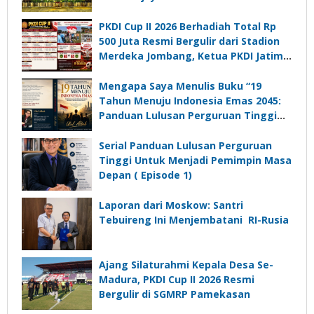
PKDI Cup II 2026 Berhadiah Total Rp
500 Juta Resmi Bergulir dari Stadion
Merdeka Jombang, Ketua PKDI Jatim:
Ajang Silaturrahmi dan Media
Komunikasi Kades untuk Memajukan
Mengapa Saya Menulis Buku “19
Desa
Tahun Menuju Indonesia Emas 2045:
Panduan Lulusan Perguruan Tinggi
Untuk Menjadi Pemimpin Masa
Depan”?
Serial Panduan Lulusan Perguruan
Tinggi Untuk Menjadi Pemimpin Masa
Depan ( Episode 1)
Laporan dari Moskow: Santri
Tebuireng Ini Menjembatani RI-Rusia
Ajang Silaturahmi Kepala Desa Se-
Madura, PKDI Cup II 2026 Resmi
Bergulir di SGMRP Pamekasan