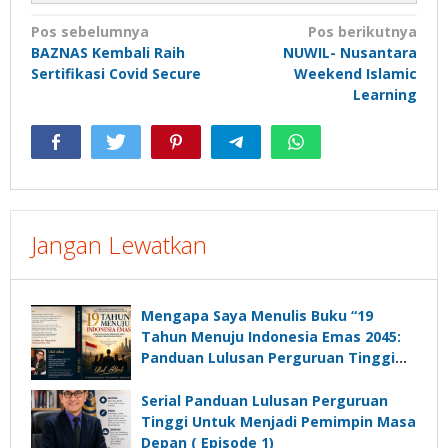
Navigasi
Pos sebelumnya
Pos berikutnya
BAZNAS Kembali Raih
NUWIL- Nusantara
pos
Sertifikasi Covid Secure
Weekend Islamic
Learning
Jangan Lewatkan
Mengapa Saya Menulis Buku “19
Tahun Menuju Indonesia Emas 2045:
Panduan Lulusan Perguruan Tinggi
Untuk Menjadi Pemimpin Masa
Depan”?
Serial Panduan Lulusan Perguruan
Tinggi Untuk Menjadi Pemimpin Masa
Depan ( Episode 1)