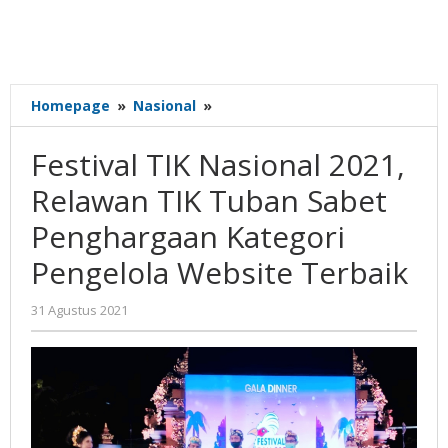
Festival
Homepage
»
Nasional
»
TIK
Nasional
Festival TIK Nasional 2021,
2021,
Relawan
Relawan TIK Tuban Sabet
TIK
Penghargaan Kategori
Tuban
Sabet
Pengelola Website Terbaik
Penghargaan
Kategori
oleh
31 Agustus 2021
Pengelola
Gatot
Website
Susanto
Terbaik