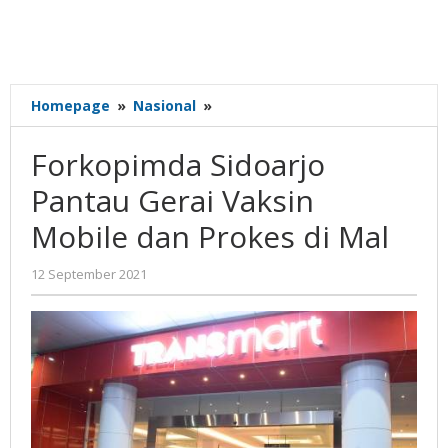
Forkopimda
Homepage
»
Nasional
»
Sidoarjo
Pantau
Forkopimda Sidoarjo
Gerai
Vaksin
Pantau Gerai Vaksin
Mobile
Mobile dan Prokes di Mal
dan
Prokes
di
oleh
12 September 2021
Gatot
Mal
Susanto