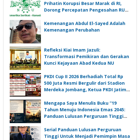
Prihatin Korupsi Besar Marak di RI,
Dorong Percepatan Pengesahan RUU
Perampasan Aset
Kemenangan Abdul El-Sayed Adalah
Kemenangan Perubahan
Refleksi Kiai Imam Jazuli:
Transformasi Pemikiran dan Gerakan
Kunci Kejayaan Abad Kedua NU
PKDI Cup II 2026 Berhadiah Total Rp
500 Juta Resmi Bergulir dari Stadion
Merdeka Jombang, Ketua PKDI Jatim:
Ajang Silaturrahmi dan Media
Komunikasi Kades untuk Memajukan
Mengapa Saya Menulis Buku “19
Desa
Tahun Menuju Indonesia Emas 2045:
Panduan Lulusan Perguruan Tinggi
Untuk Menjadi Pemimpin Masa
Depan”?
Serial Panduan Lulusan Perguruan
Tinggi Untuk Menjadi Pemimpin Masa