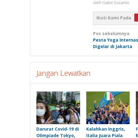
oleh
Gatot Susanto
Ikuti Kami Pada
Navigasi
Pos sebelumnya
Pesta Yoga Internas
pos
Digelar di Jakarta
Jangan Lewatkan
Darurat Covid-19 di
Kalahkan Inggris,
Olimpiade Tokyo,
Italia Juara Piala