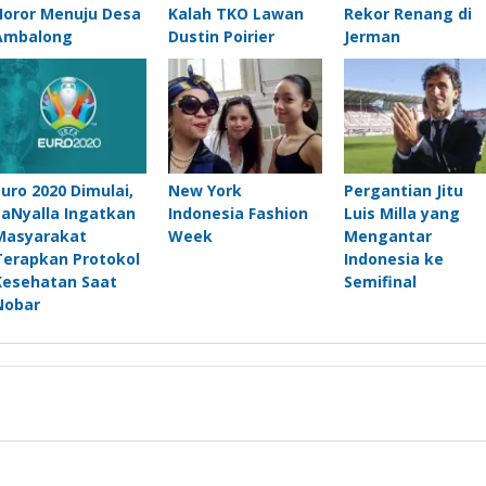
Horor Menuju Desa
Kalah TKO Lawan
Rekor Renang di
Ambalong
Dustin Poirier
Jerman
Euro 2020 Dimulai,
New York
Pergantian Jitu
LaNyalla Ingatkan
Indonesia Fashion
Luis Milla yang
Masyarakat
Week
Mengantar
Terapkan Protokol
Indonesia ke
Kesehatan Saat
Semifinal
Nobar