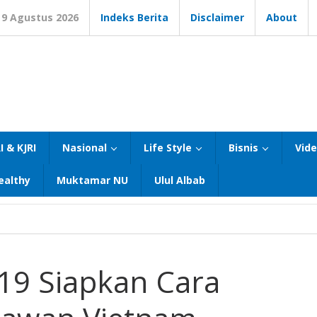
9 Agustus 2026
Indeks Berita
Disclaimer
About
I & KJRI
Nasional
Life Style
Bisnis
Vid
ealthy
Muktamar NU
Ulul Albab
-19 Siapkan Cara