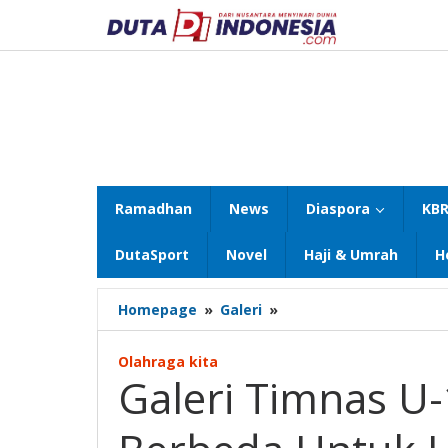
Lewati
ke
konten
Ramadhan
News
Diaspora
KBR
DutaSport
Novel
Haji & Umrah
H
Galeri
Homepage
»
Galeri
»
Timnas
U-
Olahraga kita
19
Galeri Timnas U
Siapkan
Cara
Berbeda