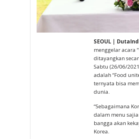
SEOUL | DutaInd
menggelar acara “
ditayangkan secar
Sabtu (26/06/2021
adalah “Food unit
ternyata bisa me
dunia.
“Sebagaimana Korea
dalam menu sajian
bangga akan keka
Korea.