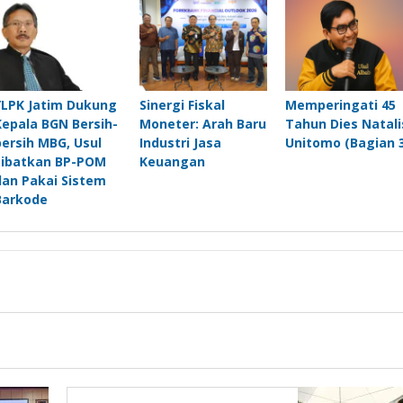
YLPK Jatim Dukung
Sinergi Fiskal
Memperingati 45
Kepala BGN Bersih-
Moneter: Arah Baru
Tahun Dies Natali
bersih MBG, Usul
Industri Jasa
Unitomo (Bagian 3
Libatkan BP-POM
Keuangan
dan Pakai Sistem
Barkode