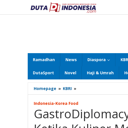
Lewati
ke
konten
Ramadhan
News
Diaspora
KBR
DutaSport
Novel
Haji & Umrah
H
GastroDiplomacy
Homepage
»
KBRI
»
from
Jakarta
Indonesia-Korea Food
to
GastroDiplomacy 
Seoul,
Ketika
Kuliner