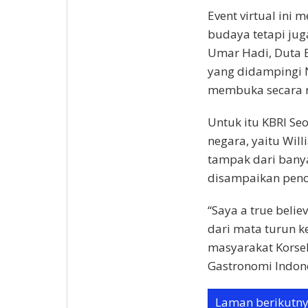
Event virtual ini 
budaya tetapi juga
Umar Hadi, Duta B
yang didampingi N
membuka secara re
Untuk itu KBRI S
negara, yaitu Wil
tampak dari bany
disampaikan penon
“Saya a true belie
dari mata turun k
masyarakat Korsel
Gastronomi Indone
Laman berikutn