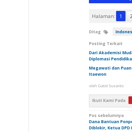
Halaman:
1
Ditag
Indones
Posting Terkait
Dari Akademisi Muda
Diplomasi Pendidik
Megawati dan Puan 
Itaewon
oleh
Gatot Susanto
Ikuti Kami Pada
Navigasi
Pos sebelumnya
Dana Bantuan Ponpe
pos
Diblokir, Ketua DPD