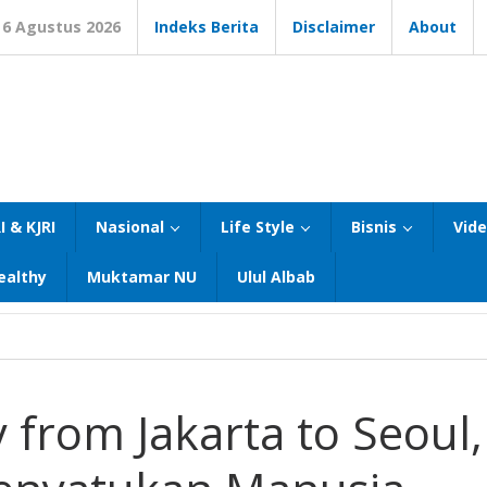
6 Agustus 2026
Indeks Berita
Disclaimer
About
I & KJRI
Nasional
Life Style
Bisnis
Vid
ealthy
Muktamar NU
Ulul Albab
from Jakarta to Seoul,