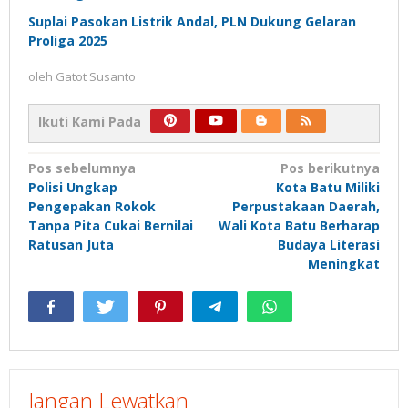
Suplai Pasokan Listrik Andal, PLN Dukung Gelaran
Proliga 2025
oleh
Gatot Susanto
Ikuti Kami Pada
Navigasi
Pos sebelumnya
Pos berikutnya
Polisi Ungkap
Kota Batu Miliki
pos
Pengepakan Rokok
Perpustakaan Daerah,
Tanpa Pita Cukai Bernilai
Wali Kota Batu Berharap
Ratusan Juta
Budaya Literasi
Meningkat
Jangan Lewatkan