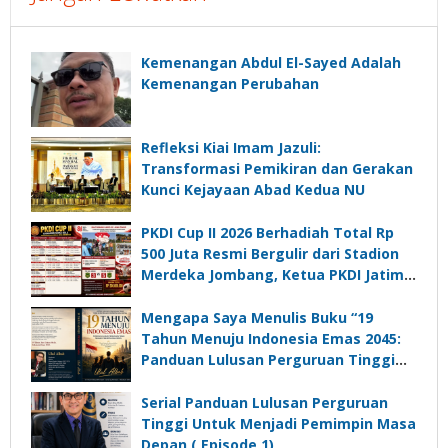
Kemenangan Abdul El-Sayed Adalah
Kemenangan Perubahan
Refleksi Kiai Imam Jazuli:
Transformasi Pemikiran dan Gerakan
Kunci Kejayaan Abad Kedua NU
PKDI Cup II 2026 Berhadiah Total Rp
500 Juta Resmi Bergulir dari Stadion
Merdeka Jombang, Ketua PKDI Jatim:
Ajang Silaturrahmi dan Media
Komunikasi Kades untuk Memajukan
Mengapa Saya Menulis Buku “19
Desa
Tahun Menuju Indonesia Emas 2045:
Panduan Lulusan Perguruan Tinggi
Untuk Menjadi Pemimpin Masa
Depan”?
Serial Panduan Lulusan Perguruan
Tinggi Untuk Menjadi Pemimpin Masa
Depan ( Episode 1)