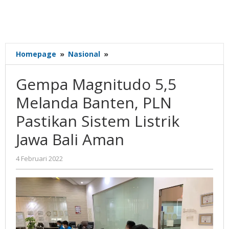
Gempa
Homepage
»
Nasional
»
Magnitudo
5,5
Gempa Magnitudo 5,5
Melanda
Banten,
Melanda Banten, PLN
PLN
Pastikan Sistem Listrik
Pastikan
Sistem
Jawa Bali Aman
Listrik
Jawa
oleh
4 Februari 2022
Bali
Gatot
Aman
Susanto