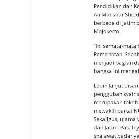
Pendidikan dan Ke
Ali Manshur Shidd
berbeda di Jatim
Mojokerto.
“Ini semata-mata b
Pemerintah. Sebab
menjadi bagian da
bangsa ini mengal
Lebih lanjut disam
penggubah syair s
merupakan tokoh 
mewakili partai N
Sekaligus, ulama 
dan Jatim. Pasaln
shalawat badar ya