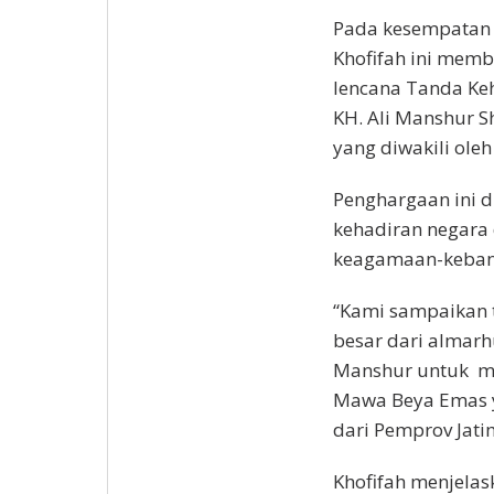
Pada kesempatan t
Khofifah ini mem
lencana Tanda Ke
KH. Ali Manshur S
yang diwakili oleh
Penghargaan ini 
kehadiran negara
keagamaan-keba
“Kami sampaikan t
besar dari almarh
Manshur untuk me
Mawa Beya Emas y
dari Pemprov Jati
Khofifah menjelas