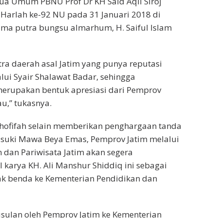
tua Umum PBNU Prof Dr KH Said Aqil Siroj
Harlah ke-92 NU pada 31 Januari 2018 di
rima putra bungsu almarhum, H. Saiful Islam
tra daerah asal Jatim yang punya reputasi
alui Syair Shalawat Badar, sehingga
merupakan bentuk apresiasi dari Pemprov
au,” tukasnya.
 Khofifah selain memberikan penghargaan tanda
asuki Mawa Beya Emas, Pemprov Jatim melalui
dan Pariwisata Jatim akan segera
 karya KH. Ali Manshur Shiddiq ini sebagai
ak benda ke Kementerian Pendidikan dan
sulan oleh Pemprov Jatim ke Kementerian