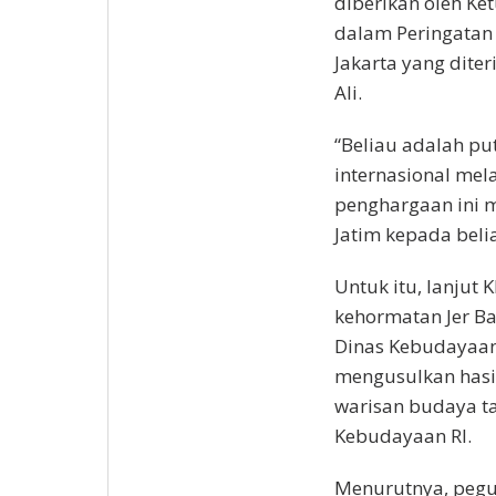
diberikan oleh Ke
dalam Peringatan 
Jakarta yang dite
Ali.
“Beliau adalah pu
internasional mel
penghargaan ini 
Jatim kepada beli
Untuk itu, lanjut
kehormatan Jer B
Dinas Kebudayaan 
mengusulkan hasil
warisan budaya t
Kebudayaan RI.
Menurutnya, pegu