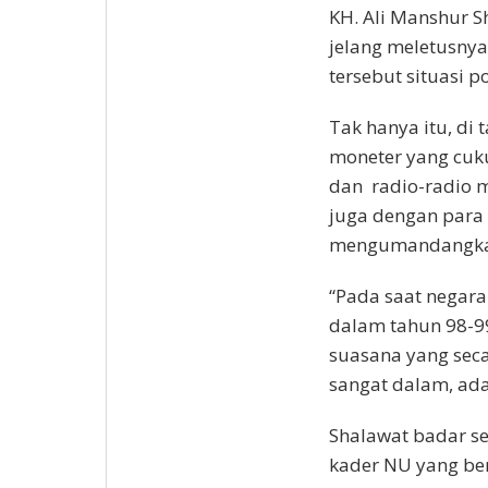
KH. Ali Manshur S
jelang meletusny
tersebut situasi p
Tak hanya itu, di
moneter yang cuku
dan radio-radio 
juga dengan para 
mengumandangkan
“Pada saat negara
dalam tahun 98-9
suasana yang seca
sangat dalam, ada
Shalawat badar s
kader NU yang b