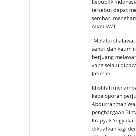
Republik Indonesi
tersebut dapat me
sembari menghar
Allah SWT.
“Melalui shalawat
santri dan kaum n
berjuang melawan
yang selalu dibac
Jatim ini.
Khofifah menamba
kepeloporan perju
Abdurrahman Wah
penghargaan Bint
Krapyak Yogyakart
dikuatkan lagi d