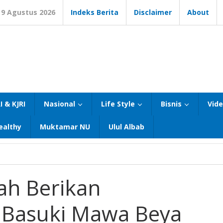
9 Agustus 2026
Indeks Berita
Disclaimer
About
I & KJRI
Nasional
Life Style
Bisnis
Vid
ealthy
Muktamar NU
Ulul Albab
ah Berikan
 Basuki Mawa Beya