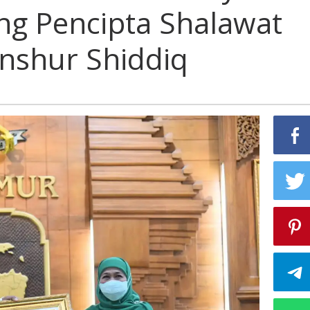
g Pencipta Shalawat
anshur Shiddiq