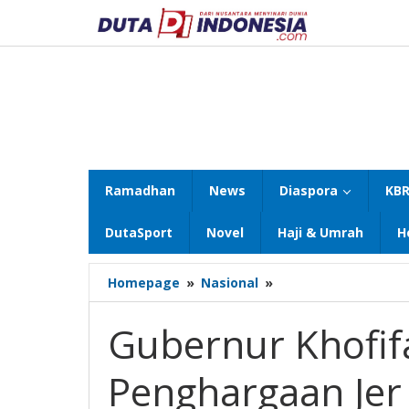
Lewati
ke
konten
Ramadhan
News
Diaspora
KBR
DutaSport
Novel
Haji & Umrah
H
Gubernur
Homepage
»
Nasional
»
Khofifah
Berikan
Gubernur Khofif
Penghargaan
Jer
Penghargaan Jer
Basuki
Mawa