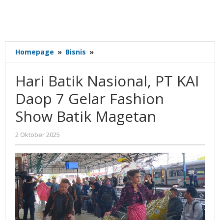
Hari
Homepage
»
Bisnis
»
Batik
Nasional,
Hari Batik Nasional, PT KAI
PT
KAI
Daop 7 Gelar Fashion
Daop
Show Batik Magetan
7
Gelar
Fashion
oleh
2 Oktober 2025
Gatot
Show
Susanto
Batik
Magetan