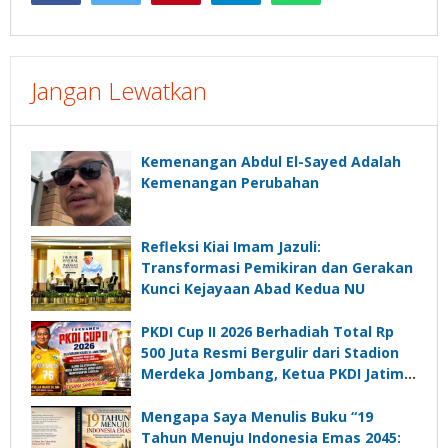
Jangan Lewatkan
Kemenangan Abdul El-Sayed Adalah
Kemenangan Perubahan
Refleksi Kiai Imam Jazuli:
Transformasi Pemikiran dan Gerakan
Kunci Kejayaan Abad Kedua NU
PKDI Cup II 2026 Berhadiah Total Rp
500 Juta Resmi Bergulir dari Stadion
Merdeka Jombang, Ketua PKDI Jatim:
Ajang Silaturrahmi dan Media
Komunikasi Kades untuk Memajukan
Mengapa Saya Menulis Buku “19
Desa
Tahun Menuju Indonesia Emas 2045: