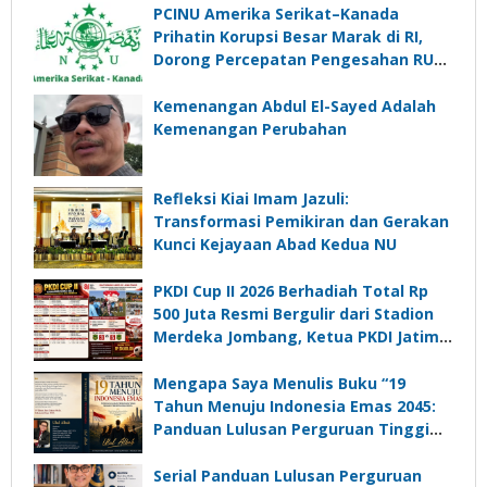
PCINU Amerika Serikat–Kanada
Prihatin Korupsi Besar Marak di RI,
Dorong Percepatan Pengesahan RUU
Perampasan Aset
Kemenangan Abdul El-Sayed Adalah
Kemenangan Perubahan
Refleksi Kiai Imam Jazuli:
Transformasi Pemikiran dan Gerakan
Kunci Kejayaan Abad Kedua NU
PKDI Cup II 2026 Berhadiah Total Rp
500 Juta Resmi Bergulir dari Stadion
Merdeka Jombang, Ketua PKDI Jatim:
Ajang Silaturrahmi dan Media
Komunikasi Kades untuk Memajukan
Mengapa Saya Menulis Buku “19
Desa
Tahun Menuju Indonesia Emas 2045:
Panduan Lulusan Perguruan Tinggi
Untuk Menjadi Pemimpin Masa
Depan”?
Serial Panduan Lulusan Perguruan