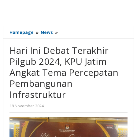
Hari
Homepage
»
News
»
Ini
Debat
Hari Ini Debat Terakhir
Terakhir
Pilgub
Pilgub 2024, KPU Jatim
2024,
Angkat Tema Percepatan
KPU
Jatim
Pembangunan
Angkat
Tema
Infrastruktur
Percepatan
Pembangunan
oleh
18 November 2024
Infrastruktur
Gatot
Susanto