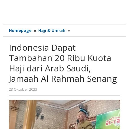
Indonesia
Homepage
»
Haji & Umrah
»
Dapat
Tambahan
Indonesia Dapat
20
Ribu
Tambahan 20 Ribu Kuota
Kuota
Haji dari Arab Saudi,
Haji
dari
Jamaah Al Rahmah Senang
Arab
Saudi,
oleh
23 Oktober 2023
Jamaah
Gatot
Al
Susanto
Rahmah
Senang