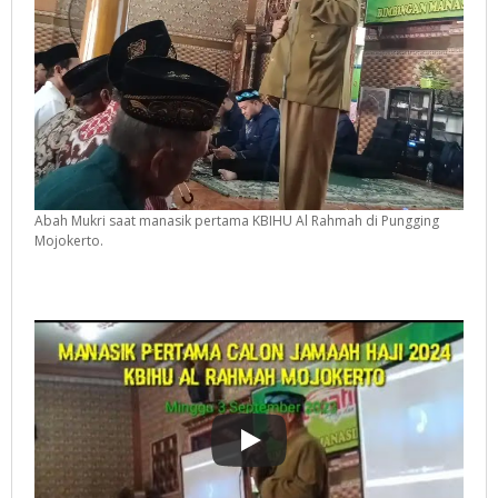
Abah Mukri saat manasik pertama KBIHU Al Rahmah di Pungging
Mojokerto.