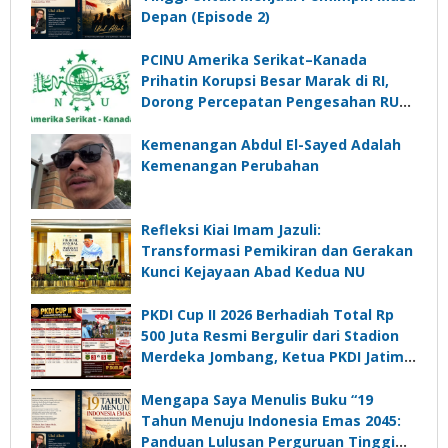
Depan (Episode 2)
PCINU Amerika Serikat–Kanada
Prihatin Korupsi Besar Marak di RI,
Dorong Percepatan Pengesahan RUU
Perampasan Aset
Kemenangan Abdul El-Sayed Adalah
Kemenangan Perubahan
Refleksi Kiai Imam Jazuli:
Transformasi Pemikiran dan Gerakan
Kunci Kejayaan Abad Kedua NU
PKDI Cup II 2026 Berhadiah Total Rp
500 Juta Resmi Bergulir dari Stadion
Merdeka Jombang, Ketua PKDI Jatim:
Ajang Silaturrahmi dan Media
Komunikasi Kades untuk Memajukan
Mengapa Saya Menulis Buku “19
Desa
Tahun Menuju Indonesia Emas 2045:
Panduan Lulusan Perguruan Tinggi