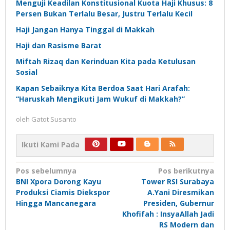
Menguji Keadilan Konstitusional Kuota Haji Khusus: 8
Persen Bukan Terlalu Besar, Justru Terlalu Kecil
Haji Jangan Hanya Tinggal di Makkah
Haji dan Rasisme Barat
Miftah Rizaq dan Kerinduan Kita pada Ketulusan
Sosial
Kapan Sebaiknya Kita Berdoa Saat Hari Arafah:
“Haruskah Mengikuti Jam Wukuf di Makkah?”
oleh
Gatot Susanto
Ikuti Kami Pada
Navigasi
Pos sebelumnya
Pos berikutnya
BNI Xpora Dorong Kayu
Tower RSI Surabaya
pos
Produksi Ciamis Diekspor
A.Yani Diresmikan
Hingga Mancanegara
Presiden, Gubernur
Khofifah : InsyaAllah Jadi
RS Modern dan