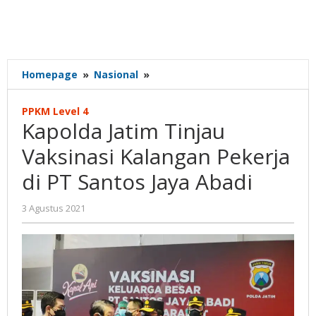
Kapolda
Homepage
»
Nasional
»
Jatim
Tinjau
PPKM Level 4
Vaksinasi
Kapolda Jatim Tinjau
Kalangan
Pekerja
Vaksinasi Kalangan Pekerja
di
di PT Santos Jaya Abadi
PT
Santos
Jaya
oleh
3 Agustus 2021
Gatot
Abadi
Susanto