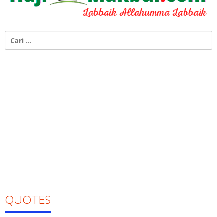
Cari
untuk:
QUOTES