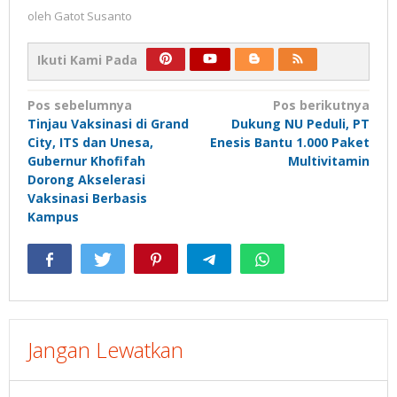
oleh
Gatot Susanto
Ikuti Kami Pada
Navigasi
Pos sebelumnya
Pos berikutnya
Tinjau Vaksinasi di Grand
Dukung NU Peduli, PT
pos
City, ITS dan Unesa,
Enesis Bantu 1.000 Paket
Gubernur Khofifah
Multivitamin
Dorong Akselerasi
Vaksinasi Berbasis
Kampus
Jangan Lewatkan