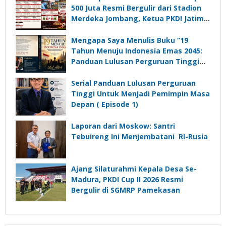
500 Juta Resmi Bergulir dari Stadion
Merdeka Jombang, Ketua PKDI Jatim:
Ajang Silaturrahmi dan Media
Komunikasi Kades untuk Memajukan
Mengapa Saya Menulis Buku “19
Desa
Tahun Menuju Indonesia Emas 2045:
Panduan Lulusan Perguruan Tinggi
Untuk Menjadi Pemimpin Masa
Depan”?
Serial Panduan Lulusan Perguruan
Tinggi Untuk Menjadi Pemimpin Masa
Depan ( Episode 1)
Laporan dari Moskow: Santri
Tebuireng Ini Menjembatani RI-Rusia
Ajang Silaturahmi Kepala Desa Se-
Madura, PKDI Cup II 2026 Resmi
Bergulir di SGMRP Pamekasan