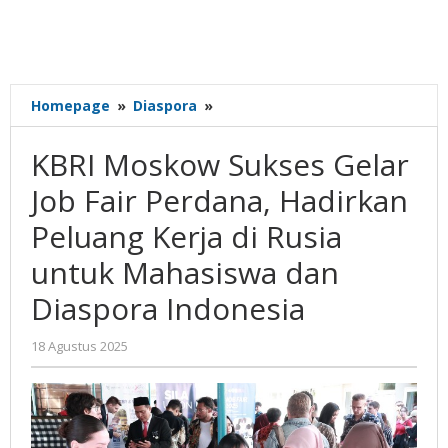
KBRI
Homepage
»
Diaspora
»
Moskow
Sukses
KBRI Moskow Sukses Gelar
Gelar
Job
Job Fair Perdana, Hadirkan
Fair
Peluang Kerja di Rusia
Perdana,
Hadirkan
untuk Mahasiswa dan
Peluang
Kerja
Diaspora Indonesia
di
Rusia
oleh
18 Agustus 2025
untuk
Gatot
Mahasiswa
Susanto
dan
Diaspora
Indonesia