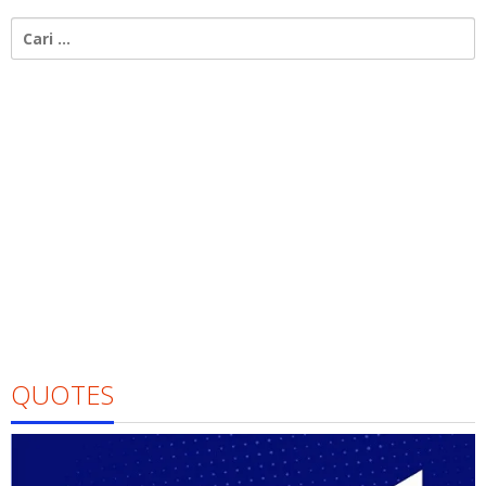
Cari
untuk:
QUOTES