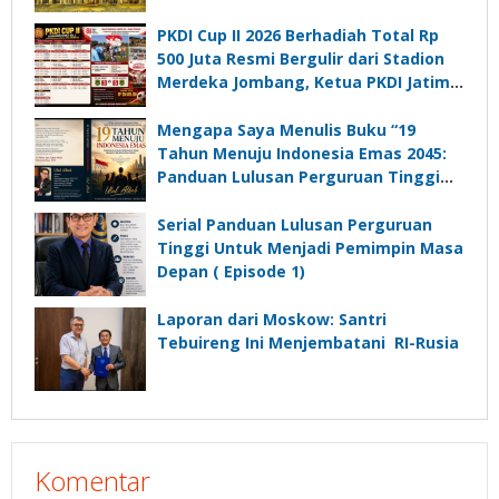
PKDI Cup II 2026 Berhadiah Total Rp
500 Juta Resmi Bergulir dari Stadion
Merdeka Jombang, Ketua PKDI Jatim:
Ajang Silaturrahmi dan Media
Komunikasi Kades untuk Memajukan
Mengapa Saya Menulis Buku “19
Desa
Tahun Menuju Indonesia Emas 2045:
Panduan Lulusan Perguruan Tinggi
Untuk Menjadi Pemimpin Masa
Depan”?
Serial Panduan Lulusan Perguruan
Tinggi Untuk Menjadi Pemimpin Masa
Depan ( Episode 1)
Laporan dari Moskow: Santri
Tebuireng Ini Menjembatani RI-Rusia
Komentar