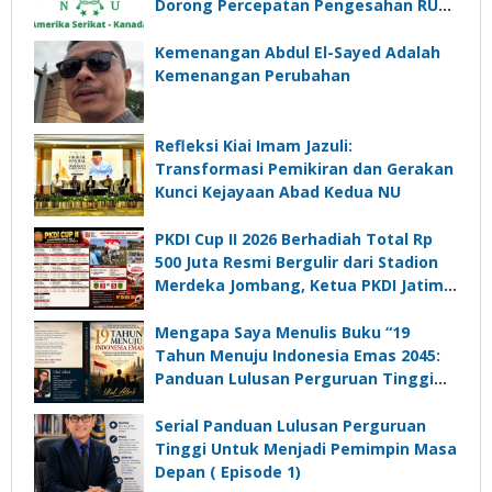
Dorong Percepatan Pengesahan RUU
Perampasan Aset
Kemenangan Abdul El-Sayed Adalah
Kemenangan Perubahan
Refleksi Kiai Imam Jazuli:
Transformasi Pemikiran dan Gerakan
Kunci Kejayaan Abad Kedua NU
PKDI Cup II 2026 Berhadiah Total Rp
500 Juta Resmi Bergulir dari Stadion
Merdeka Jombang, Ketua PKDI Jatim:
Ajang Silaturrahmi dan Media
Komunikasi Kades untuk Memajukan
Mengapa Saya Menulis Buku “19
Desa
Tahun Menuju Indonesia Emas 2045:
Panduan Lulusan Perguruan Tinggi
Untuk Menjadi Pemimpin Masa
Depan”?
Serial Panduan Lulusan Perguruan
Tinggi Untuk Menjadi Pemimpin Masa
Depan ( Episode 1)