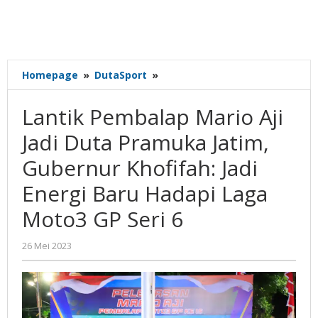
Lantik
Homepage
»
DutaSport
»
Pembalap
Mario
Lantik Pembalap Mario Aji
Aji
Jadi
Jadi Duta Pramuka Jatim,
Duta
Gubernur Khofifah: Jadi
Pramuka
Jatim,
Energi Baru Hadapi Laga
Gubernur
Khofifah:
Moto3 GP Seri 6
Jadi
Energi
oleh
26 Mei 2023
Baru
Gatot
Hadapi
Susanto
Laga
Moto3
GP