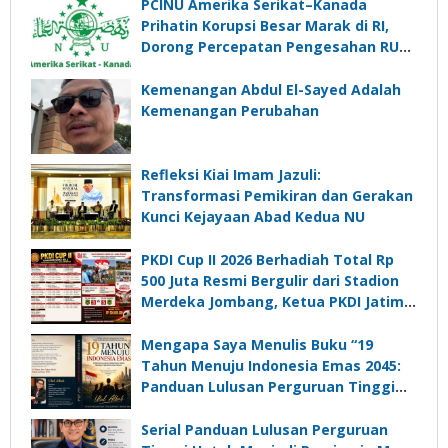
PCINU Amerika Serikat–Kanada
Prihatin Korupsi Besar Marak di RI,
Dorong Percepatan Pengesahan RUU
Perampasan Aset
Kemenangan Abdul El-Sayed Adalah
Kemenangan Perubahan
Refleksi Kiai Imam Jazuli:
Transformasi Pemikiran dan Gerakan
Kunci Kejayaan Abad Kedua NU
PKDI Cup II 2026 Berhadiah Total Rp
500 Juta Resmi Bergulir dari Stadion
Merdeka Jombang, Ketua PKDI Jatim:
Ajang Silaturrahmi dan Media
Komunikasi Kades untuk Memajukan
Mengapa Saya Menulis Buku “19
Desa
Tahun Menuju Indonesia Emas 2045:
Panduan Lulusan Perguruan Tinggi
Untuk Menjadi Pemimpin Masa
Depan”?
Serial Panduan Lulusan Perguruan