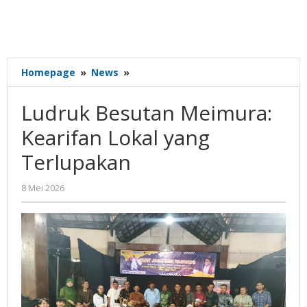
Ludruk
Homepage
»
News
»
Besutan
Meimura:
Ludruk Besutan Meimura:
Kearifan
Lokal
Kearifan Lokal yang
yang
Terlupakan
Terlupakan
oleh
8 Mei 2026
Gatot
Susanto