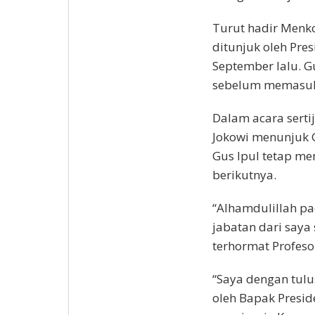
Turut hadir Menk
ditunjuk oleh Pres
September lalu. G
sebelum memasuki 
Dalam acara serti
Jokowi menunjuk 
Gus Ipul tetap me
berikutnya.
“Alhamdulillah pad
jabatan dari saya 
terhormat Profesor
“Saya dengan tul
oleh Bapak Presid