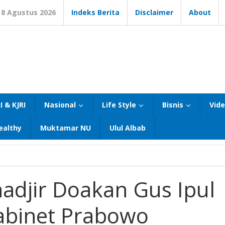
8 Agustus 2026
Indeks Berita
Disclaimer
About
I & KJRI
Nasional
Life Style
Bisnis
Vid
ealthy
Muktamar NU
Ulul Albab
djir Doakan Gus Ipul
Kabinet Prabowo