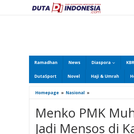
Lewati
ke
konten
Ramadhan
News
Diaspora
KBR
DutaSport
Novel
Haji & Umrah
H
Menko
Homepage
»
Nasional
»
PMK
Muhadjir
Menko PMK Muha
Doakan
Gus
Jadi Mensos di 
Ipul
Jadi