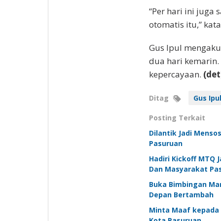
“Per hari ini jug
otomatis itu,” ka
Gus Ipul mengaku
dua hari kemarin.
kepercayaan.
(det
Ditag
Gus Ipu
Posting Terkait
Dilantik Jadi Menso
Pasuruan
Hadiri Kickoff MTQ 
Dan Masyarakat Pa
Buka Bimbingan Mana
Depan Bertambah
Minta Maaf kepada M
Kota Pasuruan