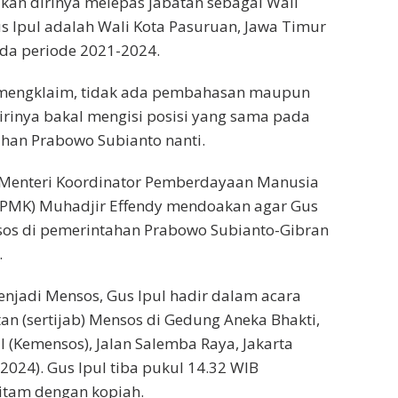
kan dirinya melepas jabatan sebagai Wali
s Ipul adalah Wali Kota Pasuruan, Jawa Timur
da periode 2021-2024.
 mengklaim, tidak ada pembahasan maupun
rinya bakal mengisi posisi yang sama pada
han Prabowo Subianto nanti.
Menteri Koordinator Pemberdayaan Manusia
PMK) Muhadjir Effendy mendoakan agar Gus
sos di pemerintahan Prabowo Subianto-Gibran
.
menjadi Mensos, Gus Ipul hadir dalam acara
tan (sertijab) Mensos di Gedung Aneka Bhakti,
l (Kemensos), Jalan Salemba Raya, Jakarta
2024). Gus Ipul tiba pukul 14.32 WIB
itam dengan kopiah.