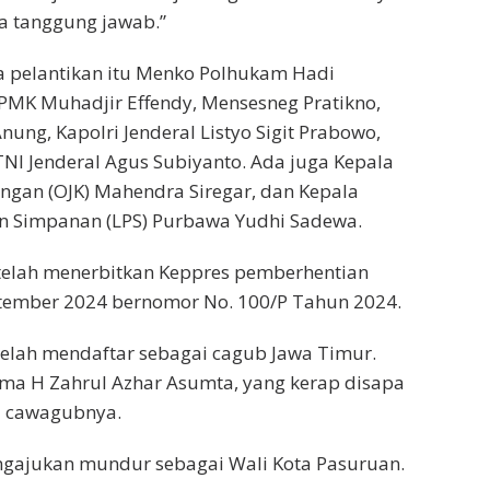
a tanggung jawab.”
a pelantikan itu Menko Polhukam Hadi
PMK Muhadjir Effendy, Mensesneg Pratikno,
ung, Kapolri Jenderal Listyo Sigit Prabowo,
NI Jenderal Agus Subiyanto. Ada juga Kepala
angan (OJK) Mahendra Siregar, dan Kepala
 Simpanan (LPS) Purbawa Yudhi Sadewa.
 telah menerbitkan Keppres pemberhentian
tember 2024 bernomor No. 100/P Tahun 2024.
elah mendaftar sebagai cagub Jawa Timur.
ma H Zahrul Azhar Asumta, yang kerap disapa
i cawagubnya.
ngajukan mundur sebagai Wali Kota Pasuruan.