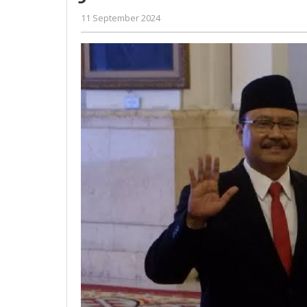
Mensos
oleh
11 September 2024
di
Gatot
Kabinet
Susanto
Prabowo