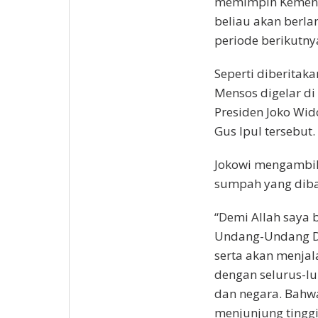
memimpin Kemente
beliau akan berl
periode berikutnya
Seperti diberitak
Mensos digelar di 
Presiden Joko Wid
Gus Ipul tersebut.
Jokowi mengambil 
sumpah yang dibac
“Demi Allah saya
Undang-Undang Da
serta akan menja
dengan selurus-l
dan negara. Bahw
menjunjung tinggi