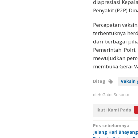
diapresiasi Kepa
Penyakit (P2P) Din
Percepatan vaksin
terbentuknya her
dari berbagai piha
Pemerintah, Polri
mewujudkan percep
membuka Gerai Vak
Ditag
Vaksin 
oleh
Gatot Susanto
Ikuti Kami Pada
Navigasi
Pos sebelumnya
Jelang Hari Bhayang
pos