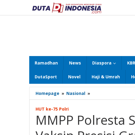
Lewati
ke
konten
Ramadhan
News
Diaspora
KBR
DutaSport
Novel
Haji & Umrah
H
MMPP
Homepage
»
Nasional
»
Polresta
Sidoarjo
HUT ke-75 Polri
Sediakan
MMPP Polresta S
Gerai
Vaksin
Presisi