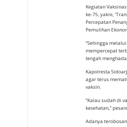
Kegiatan Vaksinas
ke-75, yakni, ‘Tra
Percepatan Penan
Pemulihan Ekonom
“Sehingga melalui 
mempercepat terb
tengah menghadap
Kapolresta Sidoa
agar terus memat
vaksin.
“Kalau sudah di va
kesehatan,” pesan
Adanya terobosan G