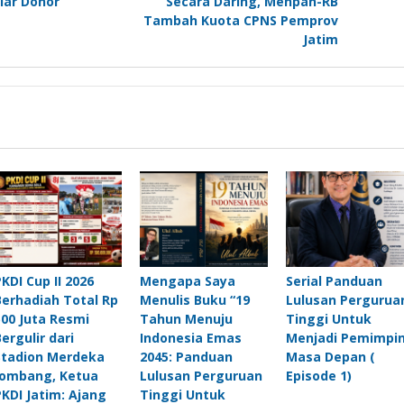
lar Donor
Secara Daring, Menpan-RB
Tambah Kuota CPNS Pemprov
Jatim
PKDI Cup II 2026
Mengapa Saya
Serial Panduan
Berhadiah Total Rp
Menulis Buku “19
Lulusan Pergurua
500 Juta Resmi
Tahun Menuju
Tinggi Untuk
Bergulir dari
Indonesia Emas
Menjadi Pemimpi
Stadion Merdeka
2045: Panduan
Masa Depan (
Jombang, Ketua
Lulusan Perguruan
Episode 1)
PKDI Jatim: Ajang
Tinggi Untuk