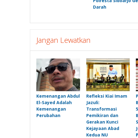
Polresta Sidoarjo Ge
Darah
Jangan Lewatkan
Kemenangan Abdul
Refleksi Kiai Imam
El-Sayed Adalah
Jazuli:
Kemenangan
Transformasi
Perubahan
Pemikiran dan
Gerakan Kunci
Kejayaan Abad
Kedua NU