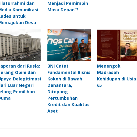
Silaturrahmi dan
Menjadi Pemimpin
Media Komunikasi
Masa Depan”?
Kades untuk
Memajukan Desa
Laporan dari Rusia:
BNI Catat
Menengok
Perang Opini dan
Fundamental Bisnis
Madrasah
Upaya Delegitimasi
Kokoh di Bawah
Kehidupan di Usia
dari Luar Negeri
Danantara,
65
Jelang Pemilihan
Ditopang
Duma
Pertumbuhan
Kredit dan Kualitas
Aset