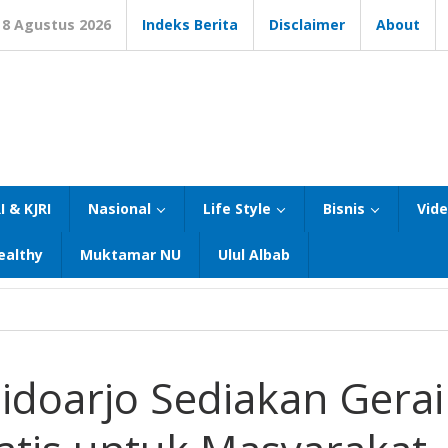
8 Agustus 2026
Indeks Berita
Disclaimer
About
I & KJRI
Nasional
Life Style
Bisnis
Vid
ealthy
Muktamar NU
Ulul Albab
idoarjo Sediakan Gerai