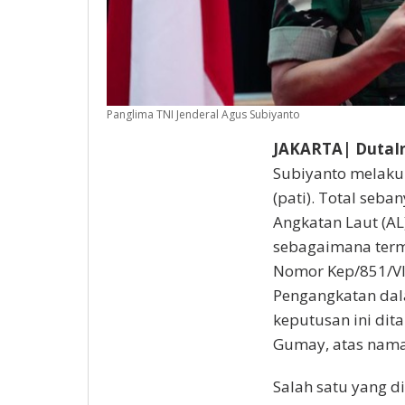
Panglima TNI Jenderal Agus Subiyanto
JAKARTA| DutaIn
Subiyanto melakuk
(pati). Total seba
Angkatan Laut (AL
sebagaimana term
Nomor Kep/851/VI
Pengangkatan dala
keputusan ini dit
Gumay, atas nama
Salah satu yang 