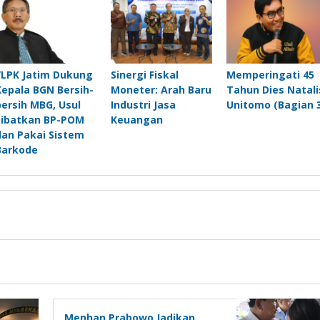
YLPK Jatim Dukung
Sinergi Fiskal
Memperingati 45
Kepala BGN Bersih-
Moneter: Arah Baru
Tahun Dies Natali
bersih MBG, Usul
Industri Jasa
Unitomo (Bagian 3
Libatkan BP-POM
Keuangan
dan Pakai Sistem
Barkode
Menhan Prabowo Jadikan