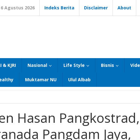
6 Agustus 2026
Indeks Berita
Disclaimer
About
I & KJRI
Nasional
Life Style
Bisnis
Vid
ealthy
Muktamar NU
Ulul Albab
jen Hasan Pangkostrad,
ranada Pangdam Jaya,