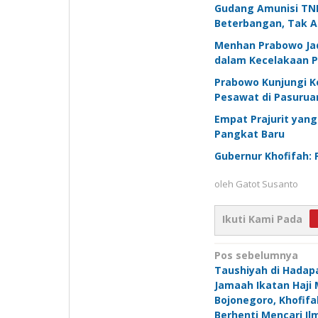
Gudang Amunisi TNI 
Beterbangan, Tak A
Menhan Prabowo Jad
dalam Kecelakaan P
Prabowo Kunjungi Ke
Pesawat di Pasuruan
Empat Prajurit yan
Pangkat Baru
Gubernur Khofifah: 
oleh
Gatot Susanto
Ikuti Kami Pada
Navigasi
Pos sebelumnya
Taushiyah di Hadapa
pos
Jamaah Ikatan Haji
Bojonegoro, Khofifa
Berhenti Mencari Il