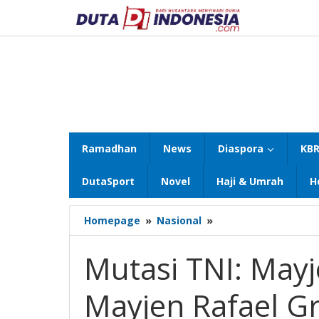
Lewati
ke
konten
Ramadhan
News
Diaspora
KBR
DutaSport
Novel
Haji & Umrah
H
Mutasi
Homepage
»
Nasional
»
TNI:
Mayjen
Mutasi TNI: May
Hasan
Pangkostrad,
Mayjen Rafael G
Mayjen
Rafael