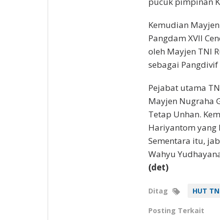
pucuk pimpinan K
Kemudian Mayjen 
Pangdam XVII Cend
oleh Mayjen TNI 
sebagai Pangdivif 
Pejabat utama TN
Mayjen Nugraha G
Tetap Unhan. Kemu
Hariyantom yang 
Sementara itu, ja
Wahyu Yudhayana
(det)
Ditag
HUT TN
Posting Terkait