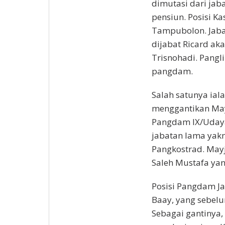
dimutasi dari ja
pensiun. Posisi K
Tampubolon. Jaba
dijabat Ricard a
Trisnohadi. Pangl
pangdam.
Salah satunya ia
menggantikan May
Pangdam IX/Udaya
jabatan lama yakn
Pangkostrad. Ma
Saleh Mustafa yan
Posisi Pangdam Ja
Baay, yang sebel
Sebagai gantinya