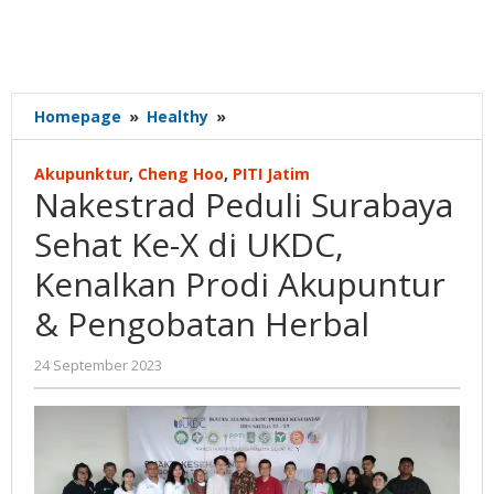
Nakestrad
Homepage
»
Healthy
»
Peduli
Surabaya
Akupunktur
,
Cheng Hoo
,
PITI Jatim
Sehat
Nakestrad Peduli Surabaya
Ke-
X
Sehat Ke-X di UKDC,
di
Kenalkan Prodi Akupuntur
UKDC,
Kenalkan
& Pengobatan Herbal
Prodi
Akupuntur
oleh
24 September 2023
&
Gatot
Pengobatan
Susanto
Herbal