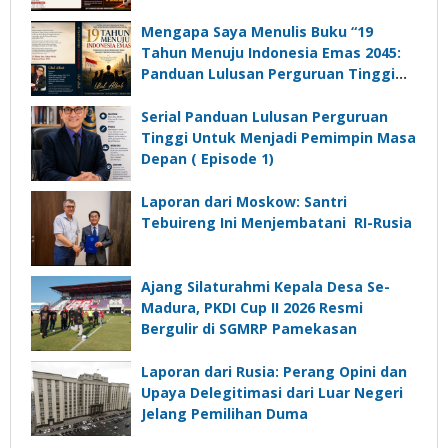
Ajang Silaturrahmi dan Media
Komunikasi Kades untuk Memajukan
Mengapa Saya Menulis Buku “19
Desa
Tahun Menuju Indonesia Emas 2045:
Panduan Lulusan Perguruan Tinggi
Untuk Menjadi Pemimpin Masa
Depan”?
Serial Panduan Lulusan Perguruan
Tinggi Untuk Menjadi Pemimpin Masa
Depan ( Episode 1)
Laporan dari Moskow: Santri
Tebuireng Ini Menjembatani RI-Rusia
Ajang Silaturahmi Kepala Desa Se-
Madura, PKDI Cup II 2026 Resmi
Bergulir di SGMRP Pamekasan
Laporan dari Rusia: Perang Opini dan
Upaya Delegitimasi dari Luar Negeri
Jelang Pemilihan Duma