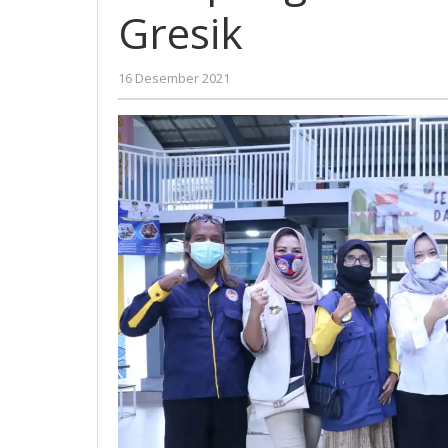
dan
Gresik
Pudak
Galeri
Gresik
oleh
16 Desember 2021
Nilna
Niswah