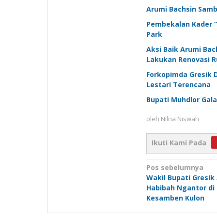
Arumi Bachsin Samb
Pembekalan Kader “
Park
Aksi Baik Arumi Bac
Lakukan Renovasi R
Forkopimda Gresik 
Lestari Terencana
Bupati Muhdlor Gal
oleh
Nilna Niswah
Ikuti Kami Pada
Navigasi
Pos sebelumnya
Wakil Bupati Gresi
pos
Habibah Ngantor di
Kesamben Kulon