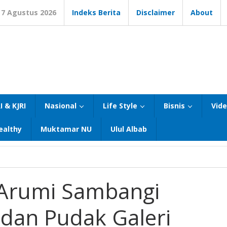
7 Agustus 2026
Indeks Berita
Disclaimer
About
I & KJRI
Nasional
Life Style
Bisnis
Vid
ealthy
Muktamar NU
Ulul Albab
 Arumi Sambangi
dan Pudak Galeri