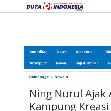
Lewati
ke
konten
Ramadhan
News
Diaspora
KBR
DutaSport
Novel
Haji & Umrah
H
Ning
Homepage
»
News
»
Nurul
Ajak
Ning Nurul Ajak
Arumi
Sambangi
Kampung Kreasi 
Kampung
Kreasi