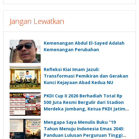
Jangan Lewatkan
Kemenangan Abdul El-Sayed Adalah
Kemenangan Perubahan
Refleksi Kiai Imam Jazuli:
Transformasi Pemikiran dan Gerakan
Kunci Kejayaan Abad Kedua NU
PKDI Cup II 2026 Berhadiah Total Rp
500 Juta Resmi Bergulir dari Stadion
Merdeka Jombang, Ketua PKDI Jatim:
Ajang Silaturrahmi dan Media
Komunikasi Kades untuk Memajukan
Mengapa Saya Menulis Buku “19
Desa
Tahun Menuju Indonesia Emas 2045:
Panduan Lulusan Perguruan Tinggi