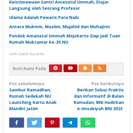
Keistimewaan Santri Amanatul Ummah, Diajar
Langsung oleh Seorang Profesor
Ulama Adalah Pewaris Para Nabi
Antara Mukmin, Muslim, Mujahid dan Muhajirin
Pondok Amanatul Ummah Mojokerto SIap Jadi Tuan
Rumah Muktamar ke-35 NU
oleh
Gatot Susanto
Ikuti Kami Pada
Navigasi
Pos sebelumnya
Pos berikutnya
Sambut Ramadhan,
Berikan Solusi Praktis
pos
Rumah Sedekah NU
dan Informatif di Bulan
Launching Kartu Anak
Ramadan, BNI Hadirkan
Mandiri Jatim
e-Imsakiyah BNI 2023