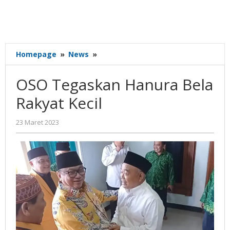
OSO
Homepage
»
News
»
Tegaskan
Hanura
OSO Tegaskan Hanura Bela
Bela
Rakyat
Rakyat Kecil
Kecil
oleh
23 Maret 2023
Gatot
Susanto