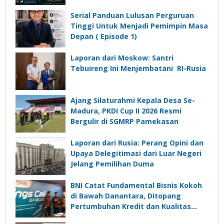
Untuk Menjadi Pemimpin Masa
Depan”?
Serial Panduan Lulusan Perguruan
Tinggi Untuk Menjadi Pemimpin Masa
Depan ( Episode 1)
Laporan dari Moskow: Santri
Tebuireng Ini Menjembatani RI-Rusia
Ajang Silaturahmi Kepala Desa Se-
Madura, PKDI Cup II 2026 Resmi
Bergulir di SGMRP Pamekasan
Laporan dari Rusia: Perang Opini dan
Upaya Delegitimasi dari Luar Negeri
Jelang Pemilihan Duma
BNI Catat Fundamental Bisnis Kokoh
di Bawah Danantara, Ditopang
Pertumbuhan Kredit dan Kualitas
Aset