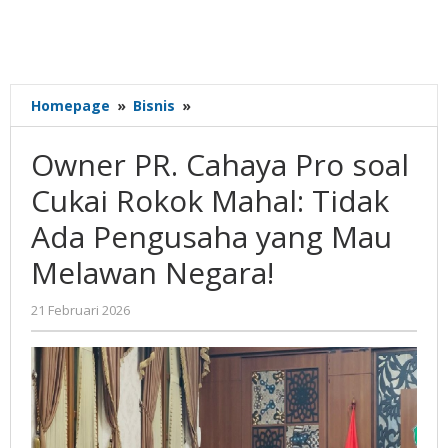
Owner
Homepage
»
Bisnis
»
PR.
Cahaya
Owner PR. Cahaya Pro soal
Pro
soal
Cukai Rokok Mahal: Tidak
Cukai
Ada Pengusaha yang Mau
Rokok
Mahal:
Melawan Negara!
Tidak
Ada
oleh
21 Februari 2026
Pengusaha
Gatot
yang
Susanto
Mau
Melawan
Negara!