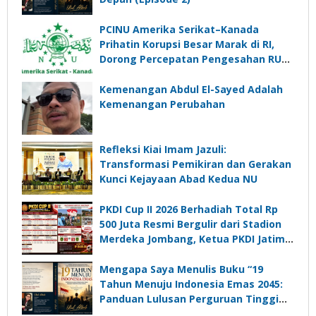
PCINU Amerika Serikat–Kanada
Prihatin Korupsi Besar Marak di RI,
Dorong Percepatan Pengesahan RUU
Perampasan Aset
Kemenangan Abdul El-Sayed Adalah
Kemenangan Perubahan
Refleksi Kiai Imam Jazuli:
Transformasi Pemikiran dan Gerakan
Kunci Kejayaan Abad Kedua NU
PKDI Cup II 2026 Berhadiah Total Rp
500 Juta Resmi Bergulir dari Stadion
Merdeka Jombang, Ketua PKDI Jatim:
Ajang Silaturrahmi dan Media
Komunikasi Kades untuk Memajukan
Mengapa Saya Menulis Buku “19
Desa
Tahun Menuju Indonesia Emas 2045:
Panduan Lulusan Perguruan Tinggi
Untuk Menjadi Pemimpin Masa