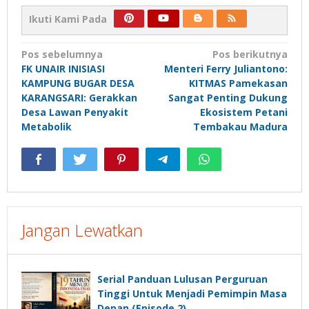
Ikuti Kami Pada
Navigasi
Pos sebelumnya
Pos berikutnya
FK UNAIR INISIASI
Menteri Ferry Juliantono:
pos
KAMPUNG BUGAR DESA
KITMAS Pamekasan
KARANGSARI: Gerakkan
Sangat Penting Dukung
Desa Lawan Penyakit
Ekosistem Petani
Metabolik
Tembakau Madura
Jangan Lewatkan
Serial Panduan Lulusan Perguruan
Tinggi Untuk Menjadi Pemimpin Masa
Depan (Episode 2)