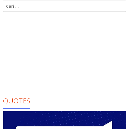
Cari
untuk:
QUOTES