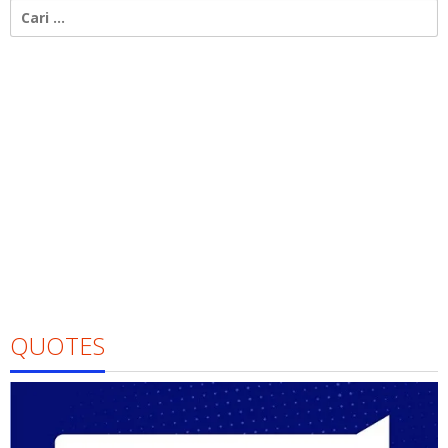
Cari
untuk:
QUOTES