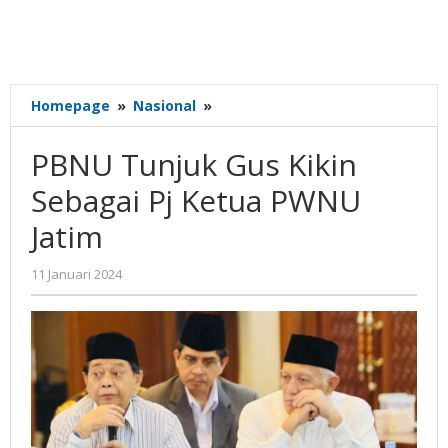
PBNU
Homepage
»
Nasional
»
Tunjuk
Gus
PBNU Tunjuk Gus Kikin
Kikin
Sebagai
Sebagai Pj Ketua PWNU
Pj
Jatim
Ketua
PWNU
Jatim
oleh
11 Januari 2024
Gatot
Susanto