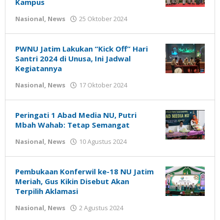
Kampus
oleh
Nasional
,
News
25 Oktober 2024
Gatot
Susanto
PWNU Jatim Lakukan “Kick Off” Hari
Santri 2024 di Unusa, Ini Jadwal
Kegiatannya
oleh
Nasional
,
News
17 Oktober 2024
Gatot
Susanto
Peringati 1 Abad Media NU, Putri
Mbah Wahab: Tetap Semangat
oleh
Nasional
,
News
10 Agustus 2024
Gatot
Susanto
Pembukaan Konferwil ke-18 NU Jatim
Meriah, Gus Kikin Disebut Akan
Terpilih Aklamasi
oleh
Nasional
,
News
2 Agustus 2024
Gatot