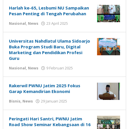
Susanto
Harlah ke-65, Lesbumi NU Sampaikan
Pesan Penting di Tengah Perubahan
oleh
Nasional
,
News
23 April 2025
Gatot
Susanto
Universitas Nahdlatul Ulama Sidoarjo
Buka Program Studi Baru, Digital
Marketing dan Pendidikan Profesi
Guru
oleh
Nasional
,
News
9 Februari 2025
Gatot
Susanto
Rakerwil PWNU Jatim 2025 Fokus
Garap Kemandirian Ekonomi
oleh
Bisnis
,
News
29 Januari 2025
Gatot
Susanto
Peringati Hari Santri, PWNU Jatim
Road Show Seminar Kebangsaan di 16