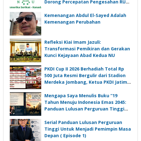
Dorong Percepatan Pengesahan RUU
Perampasan Aset
Kemenangan Abdul El-Sayed Adalah
Kemenangan Perubahan
Refleksi Kiai Imam Jazuli:
Transformasi Pemikiran dan Gerakan
Kunci Kejayaan Abad Kedua NU
PKDI Cup II 2026 Berhadiah Total Rp
500 Juta Resmi Bergulir dari Stadion
Merdeka Jombang, Ketua PKDI Jatim:
Ajang Silaturrahmi dan Media
Komunikasi Kades untuk Memajukan
Mengapa Saya Menulis Buku “19
Desa
Tahun Menuju Indonesia Emas 2045:
Panduan Lulusan Perguruan Tinggi
Untuk Menjadi Pemimpin Masa
Depan”?
Serial Panduan Lulusan Perguruan
Tinggi Untuk Menjadi Pemimpin Masa
Depan ( Episode 1)