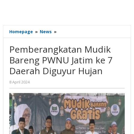
Pemberangkatan
Homepage
»
News
»
Mudik
Bareng
Pemberangkatan Mudik
PWNU
Jatim
Bareng PWNU Jatim ke 7
ke
Daerah Diguyur Hujan
7
Daerah
Diguyur
oleh
8 April 2024
Gatot
Hujan
Susanto