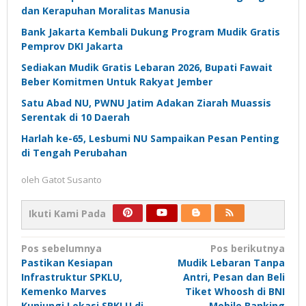
dan Kerapuhan Moralitas Manusia
Bank Jakarta Kembali Dukung Program Mudik Gratis
Pemprov DKI Jakarta
Sediakan Mudik Gratis Lebaran 2026, Bupati Fawait
Beber Komitmen Untuk Rakyat Jember
Satu Abad NU, PWNU Jatim Adakan Ziarah Muassis
Serentak di 10 Daerah
Harlah ke-65, Lesbumi NU Sampaikan Pesan Penting
di Tengah Perubahan
oleh
Gatot Susanto
Ikuti Kami Pada
Navigasi
Pos sebelumnya
Pos berikutnya
Pastikan Kesiapan
Mudik Lebaran Tanpa
pos
Infrastruktur SPKLU,
Antri, Pesan dan Beli
Kemenko Marves
Tiket Whoosh di BNI
Kunjungi Lokasi SPKLU di
Mobile Banking