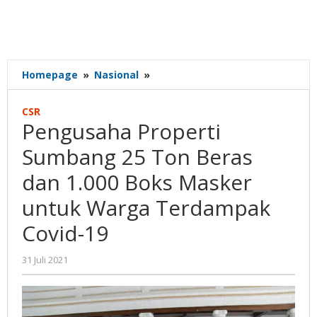
Pengusaha
Homepage
»
Nasional
»
Properti
Sumbang
CSR
25
Pengusaha Properti
Ton
Beras
Sumbang 25 Ton Beras
dan
dan 1.000 Boks Masker
1.000
Boks
untuk Warga Terdampak
Masker
untuk
Covid-19
Warga
Terdampak
oleh
31 Juli 2021
Covid-
Gatot
19
Susanto