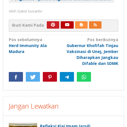
oleh
Gatot Susanto
Ikuti Kami Pada
Navigasi
Pos sebelumnya
Pos berikutnya
Herd Immunity Ala
Gubernur Khofifah Tinjau
pos
Madura
Vaksinasi di Unej, Jember
Diharapkan Jangkau
Difable dan SDMK
Jangan Lewatkan
Refleksi Kiai Imam Jazuli: