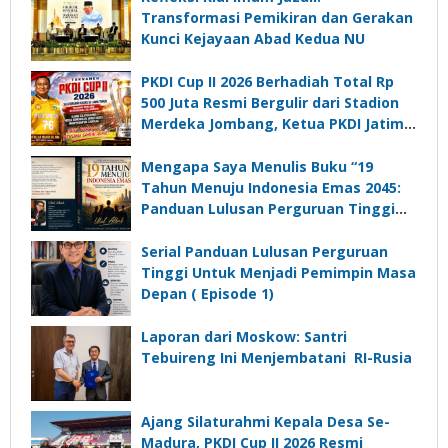
Transformasi Pemikiran dan Gerakan
Kunci Kejayaan Abad Kedua NU
PKDI Cup II 2026 Berhadiah Total Rp
500 Juta Resmi Bergulir dari Stadion
Merdeka Jombang, Ketua PKDI Jatim:
Ajang Silaturrahmi dan Media
Komunikasi Kades untuk Memajukan
Mengapa Saya Menulis Buku “19
Desa
Tahun Menuju Indonesia Emas 2045:
Panduan Lulusan Perguruan Tinggi
Untuk Menjadi Pemimpin Masa
Depan”?
Serial Panduan Lulusan Perguruan
Tinggi Untuk Menjadi Pemimpin Masa
Depan ( Episode 1)
Laporan dari Moskow: Santri
Tebuireng Ini Menjembatani RI-Rusia
Ajang Silaturahmi Kepala Desa Se-
Madura, PKDI Cup II 2026 Resmi