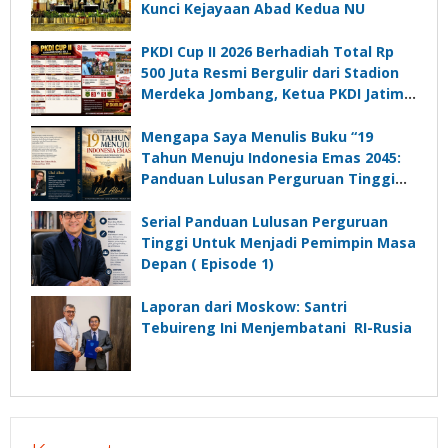
Kunci Kejayaan Abad Kedua NU
PKDI Cup II 2026 Berhadiah Total Rp
500 Juta Resmi Bergulir dari Stadion
Merdeka Jombang, Ketua PKDI Jatim:
Ajang Silaturrahmi dan Media
Komunikasi Kades untuk Memajukan
Mengapa Saya Menulis Buku “19
Desa
Tahun Menuju Indonesia Emas 2045:
Panduan Lulusan Perguruan Tinggi
Untuk Menjadi Pemimpin Masa
Depan”?
Serial Panduan Lulusan Perguruan
Tinggi Untuk Menjadi Pemimpin Masa
Depan ( Episode 1)
Laporan dari Moskow: Santri
Tebuireng Ini Menjembatani RI-Rusia