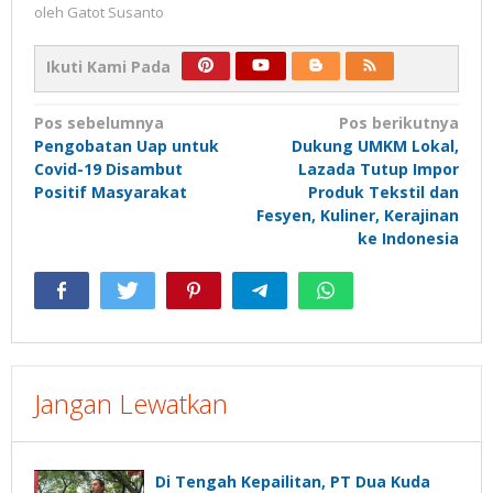
oleh
Gatot Susanto
Ikuti Kami Pada
Navigasi
Pos sebelumnya
Pos berikutnya
Pengobatan Uap untuk
Dukung UMKM Lokal,
pos
Covid-19 Disambut
Lazada Tutup Impor
Positif Masyarakat
Produk Tekstil dan
Fesyen, Kuliner, Kerajinan
ke Indonesia
Jangan Lewatkan
Di Tengah Kepailitan, PT Dua Kuda