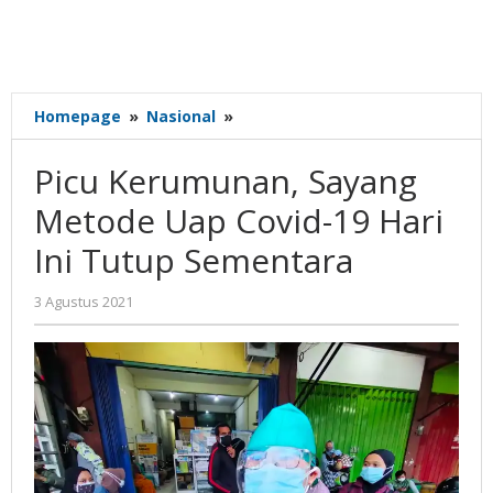
Picu
Homepage
»
Nasional
»
Kerumunan,
Sayang
Picu Kerumunan, Sayang
Metode
Uap
Metode Uap Covid-19 Hari
Covid-
Ini Tutup Sementara
19
Hari
Ini
oleh
3 Agustus 2021
Gatot
Tutup
Susanto
Sementara