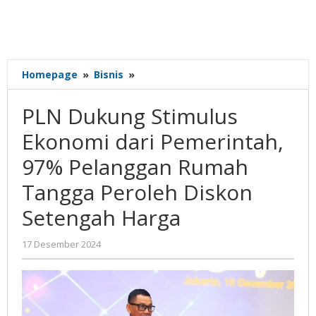
PLN
Homepage
»
Bisnis
»
Dukung
Stimulus
PLN Dukung Stimulus
Ekonomi
dari
Ekonomi dari Pemerintah,
Pemerintah,
97% Pelanggan Rumah
97%
Pelanggan
Tangga Peroleh Diskon
Rumah
Tangga
Setengah Harga
Peroleh
Diskon
oleh
17 Desember 2024
Setengah
Gatot
Harga
Susanto