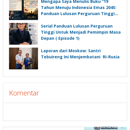
Komunikasi Kades untuk Memajukan
Mengapa Saya Menulis Buku “19
Desa
Tahun Menuju Indonesia Emas 2045:
Panduan Lulusan Perguruan Tinggi
Untuk Menjadi Pemimpin Masa
Depan”?
Serial Panduan Lulusan Perguruan
Tinggi Untuk Menjadi Pemimpin Masa
Depan ( Episode 1)
Laporan dari Moskow: Santri
Tebuireng Ini Menjembatani RI-Rusia
Komentar