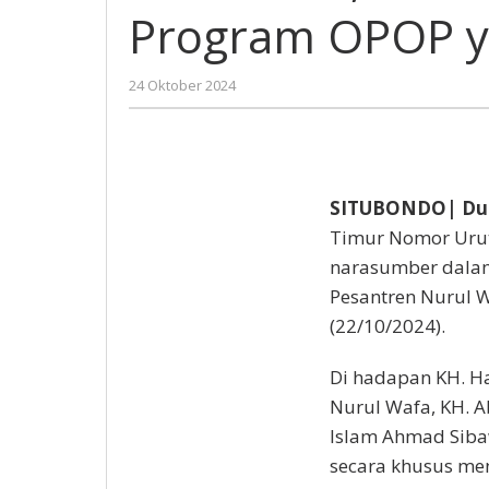
Situbondo,
Program OPOP ya
Khofifah
Ceritakan
Sukses
oleh
24 Oktober 2024
Program
Gatot
OPOP
Susanto
yang
Kini
Go
SITUBONDO| Dut
Global
Timur Nomor Urut
narasumber dalam
Pesantren Nurul W
(22/10/2024).
Di hadapan KH. H
Nurul Wafa, KH. Ab
Islam Ahmad Siba
secara khusus men