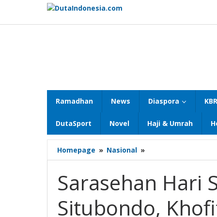
Lewati
ke
konten
Ramadhan
News
Diaspora
KBR
DutaSport
Novel
Haji & Umrah
H
Sarasehan
Homepage
»
Nasional
»
Hari
Santri
Sarasehan Hari S
di
PP
Situbondo, Khofi
Nurul
Wafa