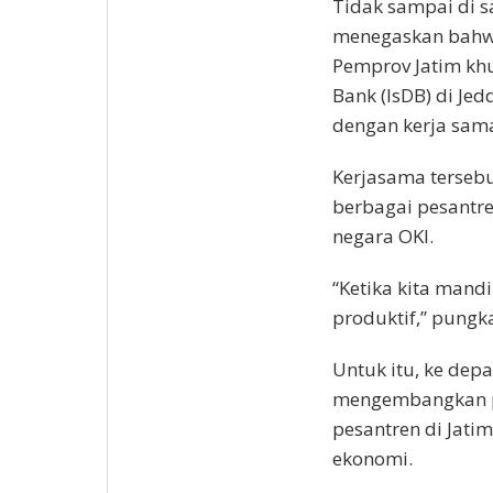
Tidak sampai di s
menegaskan bahwa 
Pemprov Jatim kh
Bank (IsDB) di Je
dengan kerja sam
Kerjasama terseb
berbagai pesantre
negara OKI.
“Ketika kita mand
produktif,” pungk
Untuk itu, ke dep
mengembangkan p
pesantren di Jati
ekonomi.