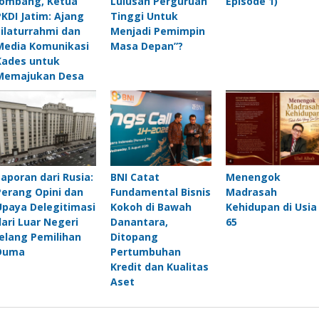
Jombang, Ketua
Lulusan Perguruan
Episode 1)
PKDI Jatim: Ajang
Tinggi Untuk
Silaturrahmi dan
Menjadi Pemimpin
Media Komunikasi
Masa Depan”?
Kades untuk
Memajukan Desa
Laporan dari Rusia:
BNI Catat
Menengok
Perang Opini dan
Fundamental Bisnis
Madrasah
Upaya Delegitimasi
Kokoh di Bawah
Kehidupan di Usia
dari Luar Negeri
Danantara,
65
Jelang Pemilihan
Ditopang
Duma
Pertumbuhan
Kredit dan Kualitas
Aset