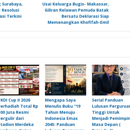
g Surabaya,
Usai Keluarga Bugis- Makassar,
 Resolusi
Giliran Relawan Pemuda Batak
asi Terkini
Bersatu Deklarasi Siap
Memenangkan Khofifah-Emil
PKDI Cup II 2026
Mengapa Saya
Serial Panduan
Berhadiah Total Rp
Menulis Buku “19
Lulusan Pergurua
500 Juta Resmi
Tahun Menuju
Tinggi Untuk
Bergulir dari
Indonesia Emas
Menjadi Pemimpi
Stadion Merdeka
2045: Panduan
Masa Depan (