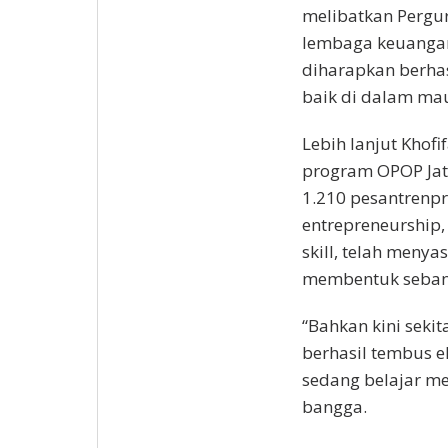
melibatkan Pergur
lembaga keuangan
diharapkan berhas
baik di dalam mau
Lebih lanjut Khof
program OPOP Jat
1.210 pesantrenpr
entrepreneurship,
skill, telah menya
membentuk sebany
“Bahkan kini seki
berhasil tembus e
sedang belajar me
bangga.