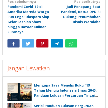
Navigasi
Pos sebelumnya
Pos berikutnya
Pandemi Covid-19 di
Jadi Penopang Saat
pos
Amerika Mereda Warga
Pandemi, Ketua DPD RI
Pun Lega: Diaspora Siap
Dukung Penumbuhan
Gelar Fashion Show
Bisnis Waralaba
hingga Bazaar Kuliner
Surabaya
Jangan Lewatkan
Mengapa Saya Menulis Buku “19
Tahun Menuju Indonesia Emas 2045:
Panduan Lulusan Perguruan Tinggi
Untuk Menjadi Pemimpin Masa
Depan”?
Serial Panduan Lulusan Perguruan