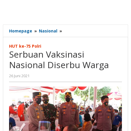
Serbuan
Homepage
»
Nasional
»
Vaksinasi
Nasional
HUT ke-75 Polri
Diserbu
Serbuan Vaksinasi
Warga
Nasional Diserbu Warga
oleh
26 Juni 2021
Gatot
Susanto